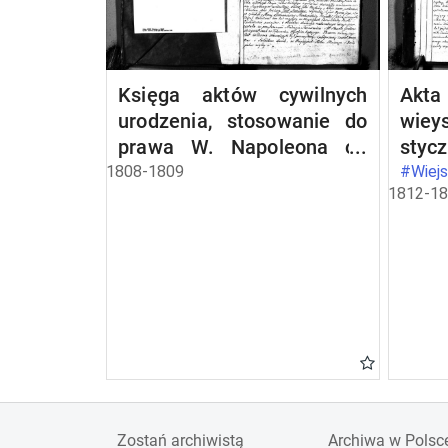
Księga aktów cywilnych
Akta
urodzenia, stosowanie do
wiey
prawa W. Napoleona od
stycz
dnia 1 miesiąca maja 1808
1808-1809
#Wiejs
1812-1
roku parafii wieysieyskiey
przez urzędnika tychże
aktów niżej podpisanego
zaczęta i kontynuowana
Zostań archiwistą
Archiwa w Polsc