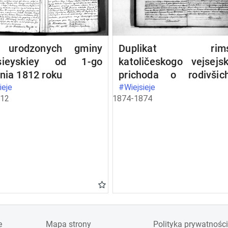
 urodzonych gminy
Duplikat rims
sieyskiey od 1-go
katoličeskogo vejsejs
nia 1812 roku
prichoda o rodivšich
umeršich
ieje
#Wiejsieje
812
1874-1874
brakosočetavšichsj
1874 god
e
Mapa strony
Polityka prywatności