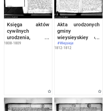
Księga aktów
Akta urodzonych
cywilnych
gminy
urodzenia,
wieysieyskiey od
stosowanie do
1-go stycznia
1808-1809
#Wiejsieje
1812-1812
prawa W.
1812 roku
Napoleona od dnia
1 miesiąca maja
1808 roku parafii
wieysieyskiey
przez urzędnika
tychże aktów niżej
podpisanego
zaczęta i
kontynuowana