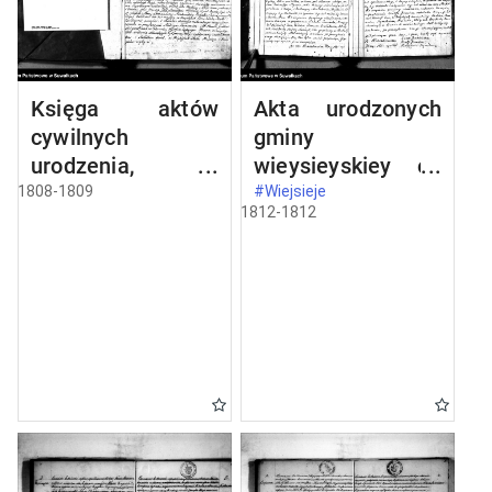
Księga aktów
Akta urodzonych
cywilnych
gminy
urodzenia,
wieysieyskiey od
stosowanie do
1-go stycznia
1808-1809
#Wiejsieje
1812-1812
prawa W.
1812 roku
Napoleona od dnia
1 miesiąca maja
1808 roku parafii
wieysieyskiey
przez urzędnika
tychże aktów niżej
podpisanego
zaczęta i
kontynuowana