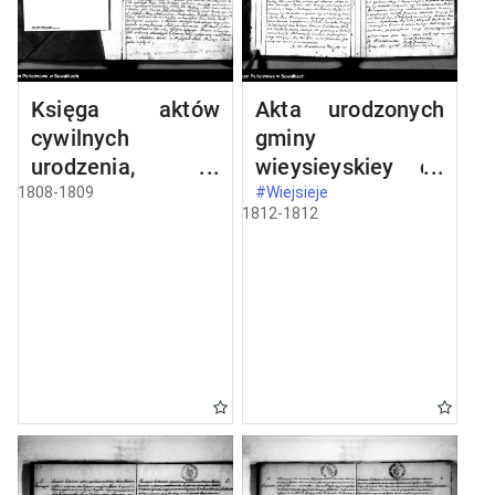
Księga aktów
Akta urodzonych
cywilnych
gminy
urodzenia,
wieysieyskiey od
stosowanie do
1-go stycznia
1808-1809
#Wiejsieje
1812-1812
prawa W.
1812 roku
Napoleona od dnia
1 miesiąca maja
1808 roku parafii
wieysieyskiey
przez urzędnika
tychże aktów niżej
podpisanego
zaczęta i
kontynuowana