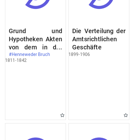
Grund und
Die Verteilung der
Hypotheken Akten
Amtsrichtlichen
von dem in der
Geschäfte
Wildenowsche
#Henneweder Bruch
1899-1906
1811-1842
Forst belegenen
Henneweder
Bruch