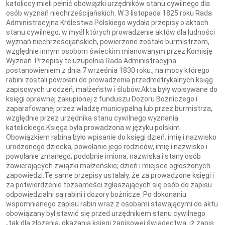
katoliccy mieli pełnić obowiązki urzędników stanu cywilnego dla
osób wyznań niechrześcijańskich. W 3 listopada 1825 roku Rada
Administracyjna Królestwa Polskiego wydała przepisy o aktach
stanu cywilnego, w myśl których prowadzenie aktów dla ludności
wyznań niechrześcijańskich, powierzone zostało burmistrzom,
względnie innym osobom świeckim mianowanym przez Komisję
Wyznań. Przepisy te uzupełnia Rada Administracyjna
postanowieniem z dnia 7 września 1830 roku., na mocy którego
rabini zostali powołani do prowadzenia przedmetrykalnych ksiąg
zapisowych urodzeń, małżeństw i ślubów.Akta były wpisywane do
księgi oprawnej zakupionej z funduszu Dozoru Bożniczego i
zaparafowanej przez władzę municypalną lub przez burmistrza,
względnie przez urzędnika stanu cywilnego wyznania
katolickiego.Księga była prowadzona w języku polskim.
Obowiązkiem rabina było wpisanie do księgi dzień, imię i nazwisko
urodzonego dziecka, powołanie jego rodziców, imię i nazwisko i
powołanie zmarłego; podobnie imiona, nazwiska i stany osób
zawierających związki małżeńskie; dzień i miejsce ogłoszonych
zapowiedzi.Te same przepisy ustalały, że za prowadzone księgi i
za potwierdzenie tożsamości zgłaszających się osób do zapisu
odpowiedzialni są rabini i dozory bożnicze. Po dokonaniu
wspomnianego zapisu rabin wraz z osobami stawającymi do aktu
obowiązany był stawić się przed urzędnikiem stanu cywilnego
„tak dla złożenia, okazania księgi zapisowej świadectwa, iż zapis