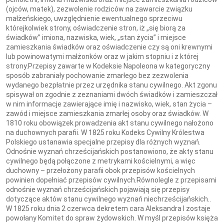
(ojców, matek), zezwolenie rodziców na zawarcie związku
małżeńskiego, uwzględnienie ewentualnego sprzeciwu
którejkolwiek strony, oświadczenie stron, iż „się biorą za
świadków” imiona, nazwiska, wiek, „stan życia” i miejsce
zamieszkania świadków oraz oświadczenie czy są oni krewnymi
lub powinowatymi małżonków oraz w jakim stopniu i z której
strony.Przepisy zawarte w Kodeksie Napoleona w kategoryczny
sposób zabraniały pochowanie zmarłego bez zezwolenia
wydanego bezpłatnie przez urzędnika stanu cywilnego. Akt zgonu
spisywał on zgodnie z zeznaniami dwóch świadków i zamieszczał
w nim informacje zawierające imię i nazwisko, wiek, stan życia –
zawód i miejsce zamieszkania zmarłej osoby oraz świadków. W
1810 roku obowiązek prowadzenia akt stanu cywilnego nałożono
na duchownych parafii. W 1825 roku Kodeks Cywilny Królestwa
Polskiego ustanawia specjalne przepisy dla różnych wyznań.
Odnośnie wyznań chrześcijańskich postanowiono, że akty stanu
cywilnego będą połączone z metrykami kościelnymi, a więc
duchowny – przełożony parafii obok przepisów kościelnych
powinien dopełniać przepisów cywilnych.Równolegle z przepisami
odnośnie wyznań chrześcijańskich pojawiają się przepisy
dotyczące aktów stanu cywilnego wyznań niechrześcijańskich..
W 1825 roku dnia 2 czerwca dekretem cara Aleksandra I zostaje
powołany Komitet do spraw żydowskich. W myśl przepisów księża