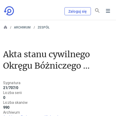
Zaloguj się
ARCHIWUM
ZESPÓŁ
Akta stanu cywilnego 
Okręgu Bóżniczego w 
Miechowie
Sygnatura
21/707/0
Liczba serii
0
Liczba skanów
990
Archiwum