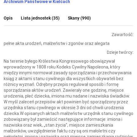
Archiwum Państwowe w Kielcach
Opis
Lista jednostek (35)
Skany (990)
Zawartość:
pełne akta urodzeń, małżeństw i zgonów oraz alegata
Dzieje twórcy:
Na terenie byłego Królestwa Kongresowego obowiązywał
wprowadzony w 1808 roku Kodeks Cywilny Napoleona, który
między innymi normował zasady sporządzania i przechowywania
ksiąg z aktami stanu cywilnego dla wszystkich obywateli bez
różnicy wyznań. Odrębny przepis regulował sposób i formę
sporządzania aktów urodzeń. Zawierały one godzinę, miejsce
urodzenia, płeć dziecka, imiona mu nadane i nazwiska świadków.
W myśl zaleceń przepisów akt powinien być sporządzony przez
urzędnika stanu cywilnego w okresie 3 dni od chwili urodzenia
dziecka.W opisanych aktach małżeństw urzędnik stanu cywilnego
zobowiązany był zamieścić następujące informacje: imiona i
nazwiska oraz wiek, „stan życia”, miejsce zamieszkania
małżonków, uwzględnienie faktu czy są oni małoletni czy
pełnoletni, imiona i nazwiska oraz miejsce zamieszkania rodziców