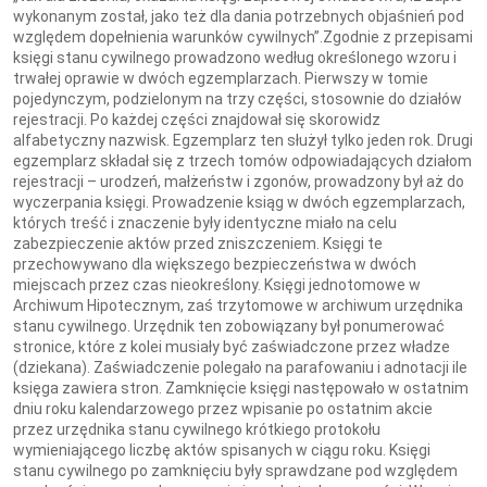
wykonanym został, jako też dla dania potrzebnych objaśnień pod
względem dopełnienia warunków cywilnych”.Zgodnie z przepisami
księgi stanu cywilnego prowadzono według określonego wzoru i
trwałej oprawie w dwóch egzemplarzach. Pierwszy w tomie
pojedynczym, podzielonym na trzy części, stosownie do działów
rejestracji. Po każdej części znajdował się skorowidz
alfabetyczny nazwisk. Egzemplarz ten służył tylko jeden rok. Drugi
egzemplarz składał się z trzech tomów odpowiadających działom
rejestracji – urodzeń, małżeństw i zgonów, prowadzony był aż do
wyczerpania księgi. Prowadzenie ksiąg w dwóch egzemplarzach,
których treść i znaczenie były identyczne miało na celu
zabezpieczenie aktów przed zniszczeniem. Księgi te
przechowywano dla większego bezpieczeństwa w dwóch
miejscach przez czas nieokreślony. Księgi jednotomowe w
Archiwum Hipotecznym, zaś trzytomowe w archiwum urzędnika
stanu cywilnego. Urzędnik ten zobowiązany był ponumerować
stronice, które z kolei musiały być zaświadczone przez władze
(dziekana). Zaświadczenie polegało na parafowaniu i adnotacji ile
księga zawiera stron. Zamknięcie księgi następowało w ostatnim
dniu roku kalendarzowego przez wpisanie po ostatnim akcie
przez urzędnika stanu cywilnego krótkiego protokołu
wymieniającego liczbę aktów spisanych w ciągu roku. Księgi
stanu cywilnego po zamknięciu były sprawdzane pod względem