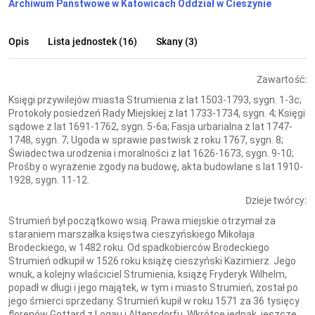
Archiwum Państwowe w Katowicach Oddział w Cieszynie
Opis
Lista jednostek (16)
Skany (3)
Zawartość:
Księgi przywilejów miasta Strumienia z lat 1503-1793, sygn. 1-3c;
Protokoły posiedzeń Rady Miejskiej z lat 1733-1734, sygn. 4; Księgi
sądowe z lat 1691-1762, sygn. 5-6a; Fasja urbarialna z lat 1747-
1748, sygn. 7; Ugoda w sprawie pastwisk z roku 1767, sygn. 8;
Świadectwa urodzenia i moralności z lat 1626-1673, sygn. 9-10;
Prośby o wyrażenie zgody na budowę, akta budowlane s lat 1910-
1928, sygn. 11-12.
Dzieje twórcy:
Strumień był początkowo wsią. Prawa miejskie otrzymał za
staraniem marszałka księstwa cieszyńskiego Mikołaja
Brodeckiego, w 1482 roku. Od spadkobierców Brodeckiego
Strumień odkupił w 1526 roku książę cieszyński Kazimierz. Jego
wnuk, a kolejny właściciel Strumienia, książę Fryderyk Wilhelm,
popadł w długi i jego majątek, w tym i miasto Strumień, został po
jego śmierci sprzedany. Strumień kupił w roku 1571 za 36 tysięcy
florenów Gottard z Logau i Altensdorfu. Wkrótce jednak, jeszcze