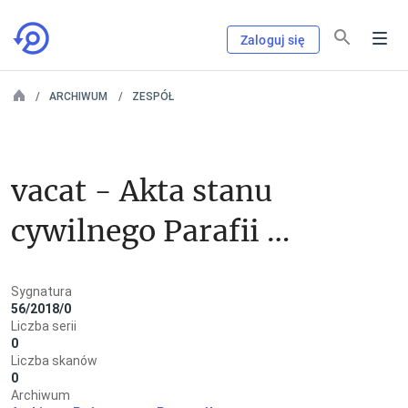
Zaloguj się
ARCHIWUM
ZESPÓŁ
vacat - Akta stanu 
cywilnego Parafii 
Greckokatolickiej w 
Sygnatura
Bednarce - zespół 
56/2018/0
Liczba serii
został przekazany do 
0
Liczba skanów
0
Archiwum 
Archiwum