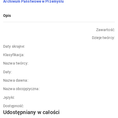
Archiwum Państwowe w Przemyślu
Państwowego w 
Rzeszowie Oddział w 
Opis
Sanoku
Zawartość:
Dzieje twórcy:
Daty skrajne:
Klasyfikacja:
Nazwa twórcy:
Daty:
Nazwa dawna:
Nazwa obcojęzyczna:
Języki:
Dostępność:
Udostępniany w całości