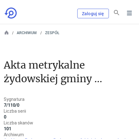
Zaloguj się
ARCHIWUM
ZESPÓŁ
Akta metrykalne 
żydowskiej gminy 
wyznaniowej w 
Sygnatura
Gębicach pow. 
7/110/0
Liczba serii
Mogilno
0
Liczba skanów
101
Archiwum