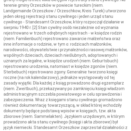
terenie gminy Orzeszków w powiecie tureckim (niem.
Landgemainde Orzeszkow / Orzeschkow, Kreis Turek) utworzono
jeden okręg rejestracji stanu cywilnego i jeden urząd stanu
cywilnego - Standesamt Orzeszkow, który rozpoczął działanie w
sierpniu 1940 r. [2] Stan cywilny osób niezależnie od wyznania
rejestrowano w trzech odrębnych rejestrach - w księdze rodzin
(niem. Familienbuch) rejestrowano zawarcie małżeństwa oraz
inne informacje o rodzinie, w tym o: rodzicach małżonków,
narodowości, obywatelstwie i przynależności rasowej małżonków,
wspólnych dzieciach, dzieciach nieślubnych, adoptowanych i
uznanych za legalne, w księdze urodzeń (niem. Geburtsbuch)
rejestrowano urodzenia, natomiast w księdze zgonów (niem.
Sterbebuch) rejestrowano zgony. Generalnie tworzono księgi
roczne (na rok kalendarzowy), jednakże występowały od tej
zasady wyjątki. Dla każdej z ksiąg prowadzono drugi egzemplarz
(niem. Zweitbuch), przekazywany po zamknięciu księgi władzom
administracyjnym szczebla powiatowego w celu sprawdzenia i
zabezpieczenia. Wraz z księgami stanu cywilnego gromadzono
również dokumentację towarzyszącą, w skład której wchodziły
dokumenty będące podstawą wpisów w księgach, tzw. akta
zbiorowe (niem. Sammelakten). Językiem urzędowym, w którym
prowadzono akta stanu cywilnego (księgi i akta zbiorowe) był
język niemiecki. Standesamt Orzeszkow zaprzestał działalności z