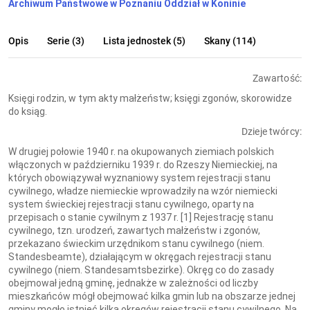
Archiwum Państwowe w Poznaniu Oddział w Koninie
Opis
Serie (3)
Lista jednostek (5)
Skany (114)
Zawartość:
Księgi rodzin, w tym akty małżeństw; księgi zgonów, skorowidze
do ksiąg.
Dzieje twórcy:
W drugiej połowie 1940 r. na okupowanych ziemiach polskich
włączonych w październiku 1939 r. do Rzeszy Niemieckiej, na
których obowiązywał wyznaniowy system rejestracji stanu
cywilnego, władze niemieckie wprowadziły na wzór niemiecki
system świeckiej rejestracji stanu cywilnego, oparty na
przepisach o stanie cywilnym z 1937 r. [1] Rejestrację stanu
cywilnego, tzn. urodzeń, zawartych małżeństw i zgonów,
przekazano świeckim urzędnikom stanu cywilnego (niem.
Standesbeamte), działającym w okręgach rejestracji stanu
cywilnego (niem. Standesamtsbezirke). Okręg co do zasady
obejmował jedną gminę, jednakże w zależności od liczby
mieszkańców mógł obejmować kilka gmin lub na obszarze jednej
gminy mogło istnieć kilka okręgów rejestracji stanu cywilnego. Na