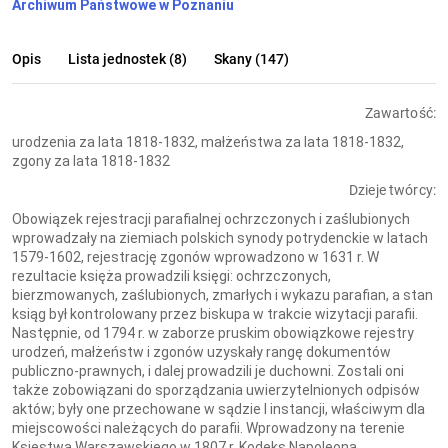
Archiwum Państwowe w Poznaniu
Opis
Lista jednostek (8)
Skany (147)
Zawartość:
urodzenia za lata 1818-1832, małżeństwa za lata 1818-1832,
zgony za lata 1818-1832
Dzieje twórcy:
Obowiązek rejestracji parafialnej ochrzczonych i zaślubionych
wprowadzały na ziemiach polskich synody potrydenckie w latach
1579-1602, rejestrację zgonów wprowadzono w 1631 r. W
rezultacie księża prowadzili księgi: ochrzczonych,
bierzmowanych, zaślubionych, zmarłych i wykazu parafian, a stan
ksiąg był kontrolowany przez biskupa w trakcie wizytacji parafii.
Następnie, od 1794 r. w zaborze pruskim obowiązkowe rejestry
urodzeń, małżeństw i zgonów uzyskały rangę dokumentów
publiczno-prawnych, i dalej prowadzili je duchowni. Zostali oni
także zobowiązani do sporządzania uwierzytelnionych odpisów
aktów; były one przechowane w sądzie I instancji, właściwym dla
miejscowości należących do parafii. Wprowadzony na terenie
Księstwa Warszawskiego w 1807 r. Kodeks Napoleona