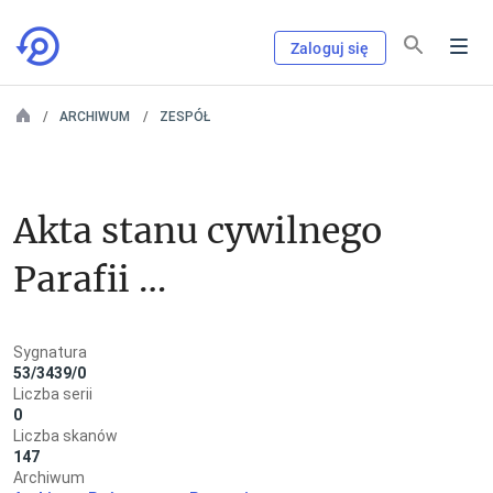
Zaloguj się
ARCHIWUM
ZESPÓŁ
Akta stanu cywilnego 
Parafii 
Rzymskokatolickiej 
Sygnatura
Pakosław (pow. 
53/3439/0
Liczba serii
rawicki)
0
Liczba skanów
147
Archiwum