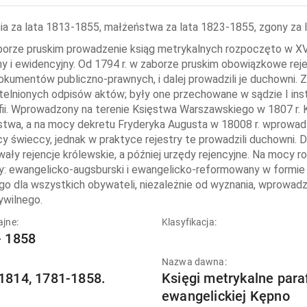
ia za lata 1813-1855, małżeństwa za lata 1823-1855, zgony za
borze pruskim prowadzenie ksiąg metrykalnych rozpoczęto w XVI
ny i ewidencyjny. Od 1794 r. w zaborze pruskim obowiązkowe rej
okumentów publiczno-prawnych, i dalej prowadzili je duchowni. Z
telnionych odpisów aktów; były one przechowane w sądzie I ins
fii. Wprowadzony na terenie Księstwa Warszawskiego w 1807 r.
twa, a na mocy dekretu Fryderyka Augusta w 18008 r. wprowadz
cy świeccy, jednak w praktyce rejestry te prowadzili duchowni.
ały rejencje królewskie, a później urzędy rejencyjne. Na mocy 
y: ewangelicko-augsburski i ewangelicko-reformowany w formie u
go dla wszystkich obywateli, niezależnie od wyznania, wprowad
ywilnego.
ajne:
Klasyfikacja:
- 1858
Nazwa dawna:
1814, 1781-1858.
Księgi metrykalne paraf
ewangelickiej Kępno