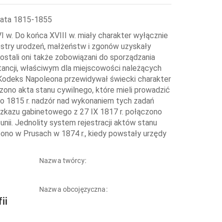
 lata 1815-1855
 w. Do końca XVIII w. miały charakter wyłącznie
estry urodzeń, małżeństw i zgonów uzyskały
ostali oni także zobowiązani do sporządzania
tancji, właściwym dla miejscowości należących
 Kodeks Napoleona przewidywał świecki charakter
ono akta stanu cywilnego, które mieli prowadzić
 Do 1815 r. nadzór nad wykonaniem tych zadań
rozkazu gabinetowego z 27 IX 1817 r. połączono
nii. Jednolity system rejestracji aktów stanu
zono w Prusach w 1874 r., kiedy powstały urzędy
Nazwa twórcy:
Nazwa obcojęzyczna:
ii