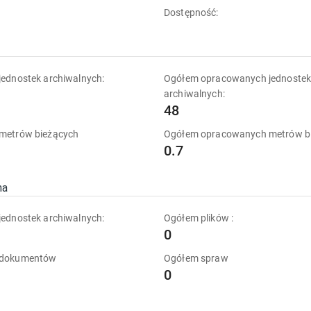
Dostępność:
ednostek archiwalnych:
Ogółem opracowanych jednoste
archiwalnych:
48
metrów bieżących
Ogółem opracowanych metrów b
0.7
na
ednostek archiwalnych:
Ogółem plików :
0
 dokumentów
Ogółem spraw
0