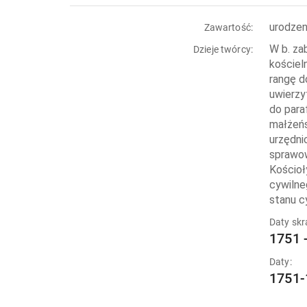
urodzen
Zawartość:
W b. za
Dzieje twórcy:
kościel
rangę d
uwierzy
do para
małżeńs
urzędni
sprawow
Kościoł
cywilne
stanu c
Daty skr
1751 
Daty:
1751-