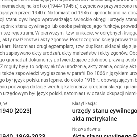
i niemieckiej na krótko (1944/1945 r.) częściowo przywrócono r
ujących przed 1940 r. Natomiast od 1946 r. ujednolicono na ob
acji stanu cywilnego wprowadzając świeckie okręgi i urzędy sta
rzędnik stanu cywilnego lub osoba pełniąca jego funkcje, prowa
 też rejestrami. W pierwszym, tzw. unikacie, w odrębnych księga
, akty małżeństw i akty zgonów. Poszczególne księgi prowadzon
 kart. Natomiast drugi egzemplarz, tzw. duplikat, składał się z
ch zapisywano akty urodzeń, akty małżeństw i akty zgonów. Obo
go gromadził dokumenty potwierdzające zdolność prawną osób d
 Z reguły były to odpisy aktów urodzenia, akty znania, odpisy 
 także zapowiedzi wygłaszane w parafii. Do 1866 r. językiem u
go był język polski, następnie, do około 1916 r., obowiązującym 
no podwójną datację według kalendarza gregoriańskiego i juliań
m urzędowym był język polski, natomiast w czasie okupacji niemi
ajne:
Klasyfikacja:
1940 [2023]
urzędy stanu cywilnego
akta metrykalne
Nazwa dawna:
1940, 1968-2023.
Akta stanu cywilnego P