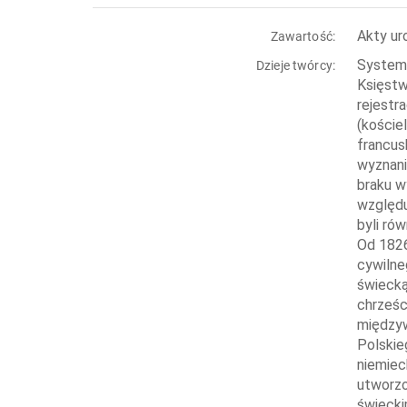
Akty ur
Zawartość:
System 
Dzieje twórcy:
Księstw
rejestr
(koście
francus
wyznani
braku w
względu
byli ró
Od 1826
cywilne
świecką 
chrześc
międzyw
Polskie
niemiec
utworzo
świecki