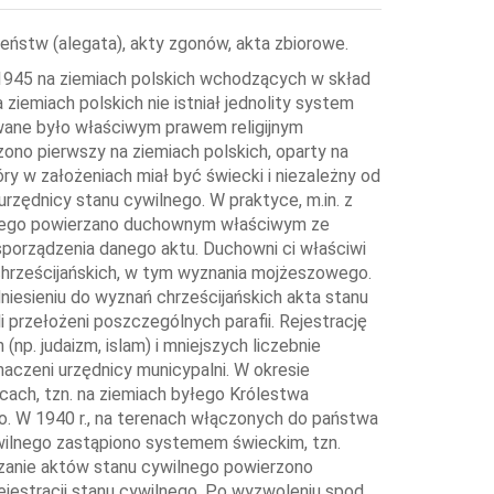
ństw (alegata), akty zgonów, akta zbiorowe.
1945 na ziemiach polskich wchodzących w skład
ziemiach polskich nie istniał jednolity system
lowane było właściwym prawem religijnym
no pierwszy na ziemiach polskich, oparty na
ry w założeniach miał być świecki i niezależny od
urzędnicy stanu cywilnego. W praktyce, m.in. z
lnego powierzano duchownym właściwym ze
sporządzenia danego aktu. Duchowni ci właściwi
echrześcijańskich, w tym wyznania mojżeszowego.
iesieniu do wyznań chrześcijańskich akta stanu
 przełożeni poszczególnych parafii. Rejestrację
(np. judaizm, islam) i mniejszych liczebnie
naczeni urzędnicy municypalni. W okresie
ach, tzn. na ziemiach byłego Królestwa
go. W 1940 r., na terenach włączonych do państwa
 cywilnego zastąpiono systemem świeckim, tzn.
dzanie aktów stanu cywilnego powierzono
ejestracji stanu cywilnego. Po wyzwoleniu spod