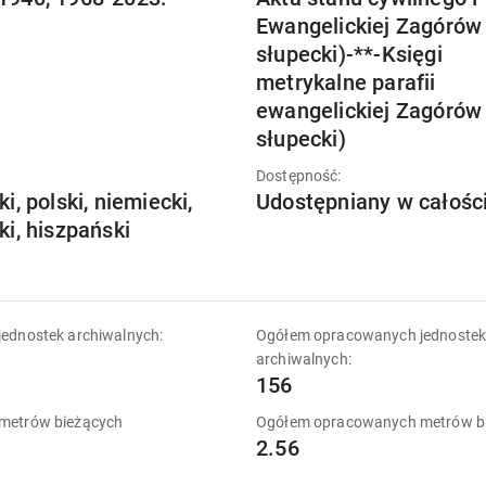
Ewangelickiej Zagórów
słupecki)-**-Księgi
metrykalne parafii
ewangelickiej Zagórów
słupecki)
Dostępność:
ki, polski, niemiecki,
Udostępniany w całośc
ki, hiszpański
ednostek archiwalnych:
Ogółem opracowanych jednoste
archiwalnych:
156
metrów bieżących
Ogółem opracowanych metrów b
2.56