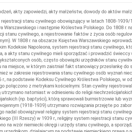
odzeń, akty zapowiedzi, akty małżeństw, dowody do aktów małże
rejestracji stanu cywilnego obowiązujący w latach 1808-1939/
a Warszawskiego i następnie Królestwa Polskiego. Do 1808 r. na 
acji stanu cywilnego, a rejestrowanie faktów z życia osób regu
lnym). W 1808 r. na obszarze Księstwa Warszawskiego wprowadzo
kim Kodeksie Napoleona, system rejestracji stanu cywilnego, któ
a, a akty stanu cywilnego mieli sporządzać i prowadzić świeccy 
ykształconych osób, często obowiązki urzędników stanu cywi
 na miejsce, w którym zaistniał fakt stanowiący przesłankę do 
wnież w zakresie rejestrowania stanu cywilnego osób wyznań ni
 r., na podstawie Kodeksu Cywilnego Królestwa Polskiego, w odn
go połączono z metrykami kościelnymi. Stan cywilny rejestrowali
utrzymano natomiast w odniesieniu do religii niechrześcijańskich 
ijańskich (np. baptyści), którą sprawowali burmistrzowie lub wyz
ojennym (1918-1939) utrzymano rozwiązania przejęte po zaborc
go nadal obowiązywał religijny system rejestracji stanu cywilne
kiego (III Rzeszy) w 1939 r., religijny system rejestracji stanu
no na wzór niemiecki okręgi i urzędy stanu cywilnego, a sporzą
m urzędnikom, działającym na podstawie niemieckiego prawa o r