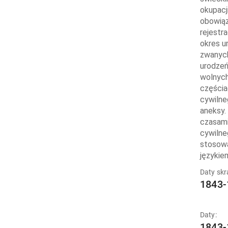
okupacj
obowiąz
rejestr
okres u
zwanych
urodzeń
wolnych
częścia
cywilne
aneksy.
czasami
cywilne
stosowa
językie
Daty skr
1843-
Daty:
1843-