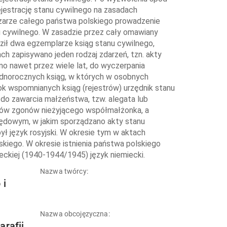
ejestrację stanu cywilnego na zasadach
szarze całego państwa polskiego prowadzenie
nu cywilnego. W zasadzie przez cały omawiany
dził dwa egzemplarze ksiąg stanu cywilnego,
ch zapisywano jeden rodzaj zdarzeń, tzn. akty
o nawet przez wiele lat, do wyczerpania
 jednorocznych ksiąg, w których w osobnych
k wspomnianych ksiąg (rejestrów) urzędnik stanu
o zawarcia małżeństwa, tzw. alegata lub
aktów zgonów nieżyjącego współmałżonka, a
rzędowym, w jakim sporządzano akty stanu
był język rosyjski. W okresie tym w aktach
skiego. W okresie istnienia państwa polskiego
eckiej (1940-1944/1945) język niemiecki.
Nazwa twórcy:
 i
Nazwa obcojęzyczna:
arafii