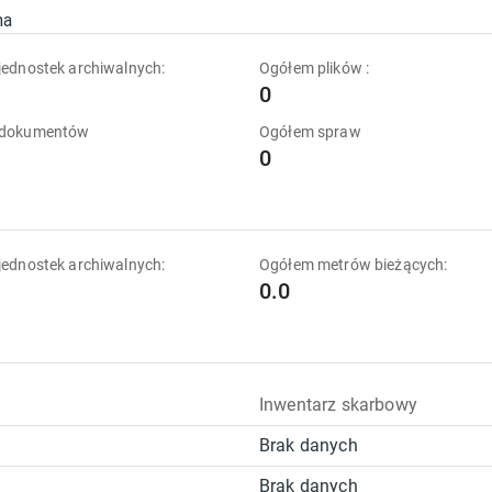
na
ednostek archiwalnych:
Ogółem plików :
0
 dokumentów
Ogółem spraw
0
ednostek archiwalnych:
Ogółem metrów bieżących:
0.0
Inwentarz skarbowy
Brak danych
Brak danych