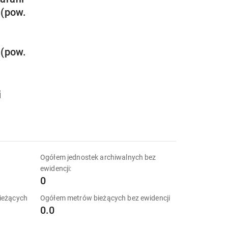
 (pow.
 (pow.
i
k
Ogółem jednostek archiwalnych bez
ewidencji:
0
ieżących
Ogółem metrów bieżących bez ewidencji
0.0