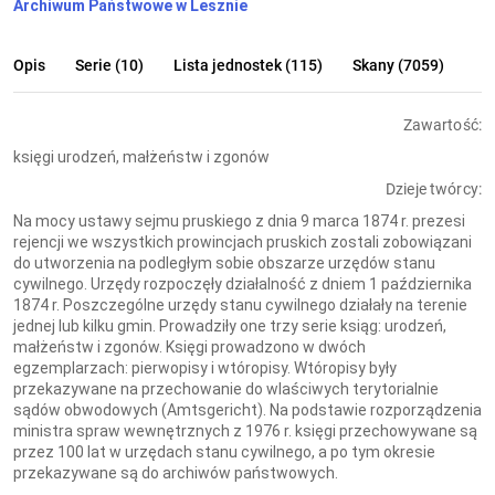
Archiwum Państwowe w Lesznie
Opis
Serie (10)
Lista jednostek (115)
Skany (7059)
Zawartość:
księgi urodzeń, małżeństw i zgonów
Dzieje twórcy:
Na mocy ustawy sejmu pruskiego z dnia 9 marca 1874 r. prezesi
rejencji we wszystkich prowincjach pruskich zostali zobowiązani
do utworzenia na podległym sobie obszarze urzędów stanu
cywilnego. Urzędy rozpoczęły działalność z dniem 1 października
1874 r. Poszczególne urzędy stanu cywilnego działały na terenie
jednej lub kilku gmin. Prowadziły one trzy serie ksiąg: urodzeń,
małżeństw i zgonów. Księgi prowadzono w dwóch
egzemplarzach: pierwopisy i wtóropisy. Wtóropisy były
przekazywane na przechowanie do wlaściwych terytorialnie
sądów obwodowych (Amtsgericht). Na podstawie rozporządzenia
ministra spraw wewnętrznych z 1976 r. księgi przechowywane są
przez 100 lat w urzędach stanu cywilnego, a po tym okresie
przekazywane są do archiwów państwowych.