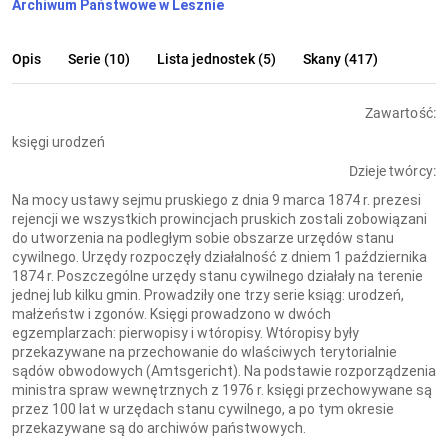
Archiwum Państwowe w Lesznie
Opis
Serie (10)
Lista jednostek (5)
Skany (417)
Zawartość:
księgi urodzeń
Dzieje twórcy:
Na mocy ustawy sejmu pruskiego z dnia 9 marca 1874 r. prezesi
rejencji we wszystkich prowincjach pruskich zostali zobowiązani
do utworzenia na podległym sobie obszarze urzędów stanu
cywilnego. Urzędy rozpoczęły działalność z dniem 1 października
1874 r. Poszczególne urzędy stanu cywilnego działały na terenie
jednej lub kilku gmin. Prowadziły one trzy serie ksiąg: urodzeń,
małżeństw i zgonów. Księgi prowadzono w dwóch
egzemplarzach: pierwopisy i wtóropisy. Wtóropisy były
przekazywane na przechowanie do wlaściwych terytorialnie
sądów obwodowych (Amtsgericht). Na podstawie rozporządzenia
ministra spraw wewnętrznych z 1976 r. księgi przechowywane są
przez 100 lat w urzędach stanu cywilnego, a po tym okresie
przekazywane są do archiwów państwowych.