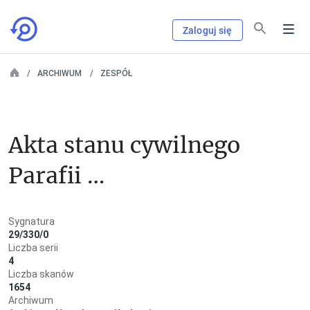
Zaloguj się
ARCHIWUM
ZESPÓŁ
Akta stanu cywilnego 
Parafii 
Rzymskokatolickiej 
Sygnatura
św. Stanisława i św. 
29/330/0
Liczba serii
Michała na Skałce w 
4
Liczba skanów
1654
Krakowie
Archiwum