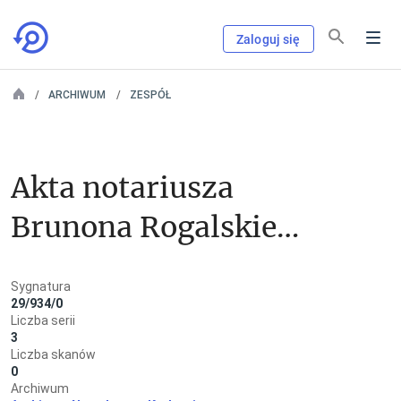
Zaloguj się
ARCHIWUM
ZESPÓŁ
Akta notariusza 
Brunona Rogalskiego 
w Dobczycach
Sygnatura
29/934/0
Liczba serii
3
Liczba skanów
0
Archiwum