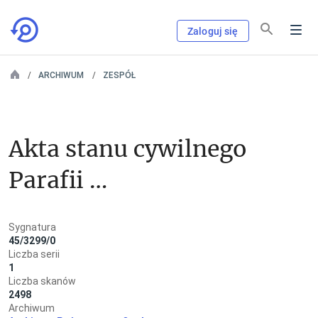
Zaloguj się
ARCHIWUM
ZESPÓŁ
Akta stanu cywilnego 
Parafii 
Rzymskokatolickiej 
Sygnatura
w Polskiej Cerekwi
45/3299/0
Liczba serii
1
Liczba skanów
2498
Archiwum