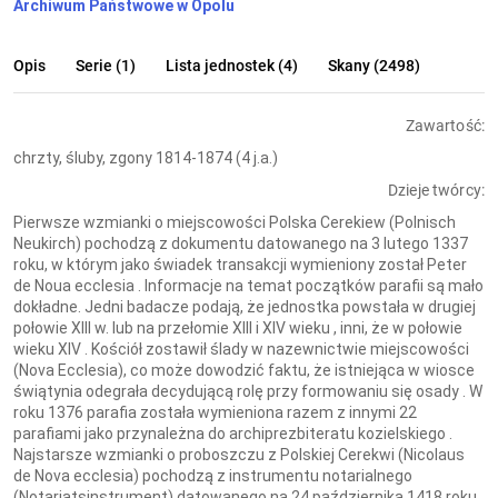
Archiwum Państwowe w Opolu
Opis
Serie (1)
Lista jednostek (4)
Skany (2498)
Zawartość:
chrzty, śluby, zgony 1814-1874 (4 j.a.)
Dzieje twórcy:
Pierwsze wzmianki o miejscowości Polska Cerekiew (Polnisch
Neukirch) pochodzą z dokumentu datowanego na 3 lutego 1337
roku, w którym jako świadek transakcji wymieniony został Peter
de Noua ecclesia . Informacje na temat początków parafii są mało
dokładne. Jedni badacze podają, że jednostka powstała w drugiej
połowie XIII w. lub na przełomie XIII i XIV wieku , inni, że w połowie
wieku XIV . Kościół zostawił ślady w nazewnictwie miejscowości
(Nova Ecclesia), co może dowodzić faktu, że istniejąca w wiosce
świątynia odegrała decydującą rolę przy formowaniu się osady . W
roku 1376 parafia została wymieniona razem z innymi 22
parafiami jako przynależna do archiprezbiteratu kozielskiego .
Najstarsze wzmianki o proboszczu z Polskiej Cerekwi (Nicolaus
de Nova ecclesia) pochodzą z instrumentu notarialnego
(Notariatsinstrument) datowanego na 24 października 1418 roku.