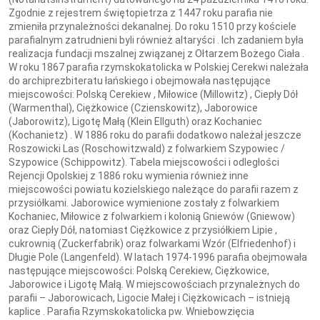
Zgodnie z rejestrem świętopietrza z 1447 roku parafia nie
zmieniła przynależności dekanalnej. Do roku 1510 przy kościele
parafialnym zatrudnieni byli również altaryści . Ich zadaniem była
realizacja fundacji mszalnej związanej z Ołtarzem Bożego Ciała .
W roku 1867 parafia rzymskokatolicka w Polskiej Cerekwi należała
do archiprezbiteratu łańskiego i obejmowała następujące
miejscowości: Polską Cerekiew , Miłowice (Millowitz) , Ciepły Dół
(Warmenthal), Ciężkowice (Czienskowitz), Jaborowice
(Jaborowitz), Ligotę Małą (Klein Ellguth) oraz Kochaniec
(Kochanietz) . W 1886 roku do parafii dodatkowo należał jeszcze
Roszowicki Las (Roschowitzwald) z folwarkiem Szypowiec /
Szypowice (Schippowitz). Tabela miejscowości i odległości
Rejencji Opolskiej z 1886 roku wymienia również inne
miejscowości powiatu kozielskiego należące do parafii razem z
przysiółkami. Jaborowice wymienione zostały z folwarkiem
Kochaniec, Miłowice z folwarkiem i kolonią Gniewów (Gniewow)
oraz Ciepły Dół, natomiast Ciężkowice z przysiółkiem Lipie ,
cukrownią (Zuckerfabrik) oraz folwarkami Wzór (Elfriedenhof) i
Długie Pole (Langenfeld). W latach 1974-1996 parafia obejmowała
następujące miejscowości: Polską Cerekiew, Ciężkowice,
Jaborowice i Ligotę Małą. W miejscowościach przynależnych do
parafii – Jaborowicach, Ligocie Małej i Ciężkowicach – istnieją
kaplice . Parafia Rzymskokatolicka pw. Wniebowzięcia