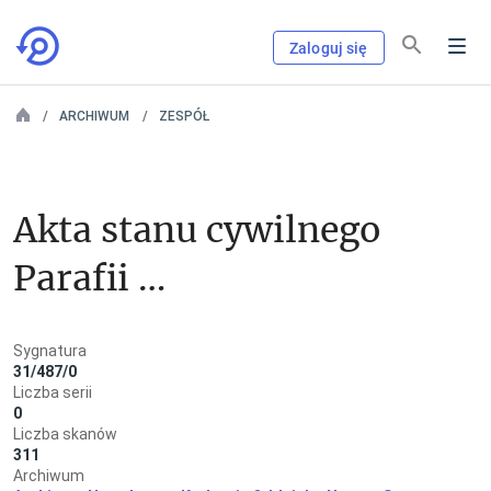
Zaloguj się
ARCHIWUM
ZESPÓŁ
Akta stanu cywilnego 
Parafii 
Rzymskokatolickiej 
Sygnatura
w Trzetrzewinie
31/487/0
Liczba serii
0
Liczba skanów
311
Archiwum