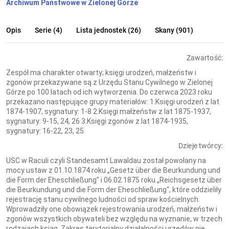
Archiwum Państwowe w Zielonej Górze
Opis
Serie (4)
Lista jednostek (26)
Skany (901)
Zawartość:
Zespół ma charakter otwarty; księgi urodzeń, małżeństw i
zgonów przekazywane są z Urzędu Stanu Cywilnego w Zielonej
Górze po 100 latach od ich wytworzenia. Do czerwca 2023 roku
przekazano następujące grupy materiałów: 1.Księgi urodzeń z lat
1874-1907, sygnatury: 1-8 2.Księgi małżeństw z lat 1875-1937,
sygnatury: 9-15, 24, 26 3.Księgi zgonów z lat 1874-1935,
sygnatury: 16-22, 23, 25
Dzieje twórcy:
USC w Raculi czyli Standesamt Lawaldau został powołany na
mocy ustaw z 01.10.1874 roku „Gesetz über die Beurkundung und
die Form der Eheschließung” i 06.02.1875 roku „Reichsgesetz über
die Beurkundung und die Form der Eheschließung“, które oddzieliły
rejestrację stanu cywilnego ludności od spraw kościelnych.
Wprowadziły one obowiązek rejestrowania urodzeń, małżeństw i
zgonów wszystkich obywateli bez względu na wyznanie, w trzech
rodzajach ksiąg. Zakres terytorialny działalności urzędów nie