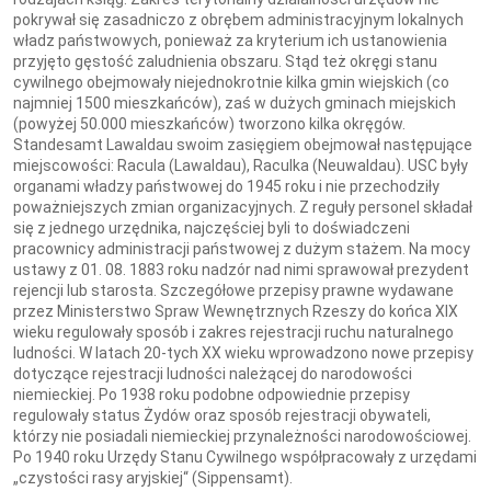
pokrywał się zasadniczo z obrębem administracyjnym lokalnych
władz państwowych, ponieważ za kryterium ich ustanowienia
przyjęto gęstość zaludnienia obszaru. Stąd też okręgi stanu
cywilnego obejmowały niejednokrotnie kilka gmin wiejskich (co
najmniej 1500 mieszkańców), zaś w dużych gminach miejskich
(powyżej 50.000 mieszkańców) tworzono kilka okręgów.
Standesamt Lawaldau swoim zasięgiem obejmował następujące
miejscowości: Racula (Lawaldau), Raculka (Neuwaldau). USC były
organami władzy państwowej do 1945 roku i nie przechodziły
poważniejszych zmian organizacyjnych. Z reguły personel składał
się z jednego urzędnika, najczęściej byli to doświadczeni
pracownicy administracji państwowej z dużym stażem. Na mocy
ustawy z 01. 08. 1883 roku nadzór nad nimi sprawował prezydent
rejencji lub starosta. Szczegółowe przepisy prawne wydawane
przez Ministerstwo Spraw Wewnętrznych Rzeszy do końca XIX
wieku regulowały sposób i zakres rejestracji ruchu naturalnego
ludności. W latach 20-tych XX wieku wprowadzono nowe przepisy
dotyczące rejestracji ludności należącej do narodowości
niemieckiej. Po 1938 roku podobne odpowiednie przepisy
regulowały status Żydów oraz sposób rejestracji obywateli,
którzy nie posiadali niemieckiej przynależności narodowościowej.
Po 1940 roku Urzędy Stanu Cywilnego współpracowały z urzędami
„czystości rasy aryjskiej“ (Sippensamt).