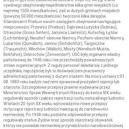
cywilnego obejmowały niejednokrotnie kilka gmin wiejskich (co
najmniej 1500 mieszkańców), zaś w dużych gminach miejskich
(powyżej 50.000 mieszkańców) tworzono kilka okręgów.
Standesamt Priebus swoim zasięgiem obejmował następujące
miejscowości: Przewóz (Priebus), Dąbrowa Łużycka (Dubrau),
Straszów (Gross Selten), Jamnica (Jamnitz), Kutschig, Łętów
(Lichtenberg), Neudorf-obecnie Niemcy, Pechern-obecnie Niemcy,
Lubartów (Qumälich), Jamno (Sichdichfür), Targoszów
(Trauunicht), Włochów (Wällich), Mosty (Wendisch Musta,
Birkfähre), Dobrochów (Zessendorf). USC były organami władzy
państwowej do 1945 roku i nie przechodziły poważniejszych
zmian organizacyjnych. Z reguły personel składał się z jednego
urzędnika, najczęściej byli to doświadczeni pracownicy
administracji państwowej z dużym stażem. Na mocy ustawy z 01.
08. 1883 roku nadzór nad nimi sprawował prezydent rejencji lub
starosta. Szczegółowe przepisy prawne wydawane przez
Ministerstwo Spraw Wewnętrznych Rzeszy do końca XIX wieku
regulowały sposób i zakres rejestracji ruchu naturalnego ludności.
W latach 20-tych XX wieku wprowadzono nowe przepisy
dotyczące rejestracji ludności należącej do narodowości
niemieckiej. Po 1938 roku podobne odpowiednie przepisy
regulowały status Żydów oraz sposób rejestracji obywateli,
którzy nie posiadali niemieckiej przynależności narodowościowej.