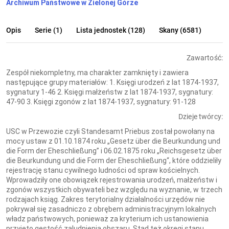
Archiwum Państwowe w Zielonej Górze
Opis
Serie (1)
Lista jednostek (128)
Skany (6581)
Zawartość:
Zespół niekompletny, ma charakter zamknięty i zawiera
następujące grupy materiałów: 1. Księgi urodzeń z lat 1874-1937,
sygnatury 1-46 2. Księgi małżeństw z lat 1874-1937, sygnatury:
47-90 3. Księgi zgonów z lat 1874-1937, sygnatury: 91-128
Dzieje twórcy:
USC w Przewozie czyli Standesamt Priebus został powołany na
mocy ustaw z 01.10.1874 roku „Gesetz über die Beurkundung und
die Form der Eheschließung” i 06.02.1875 roku „Reichsgesetz über
die Beurkundung und die Form der Eheschließung“, które oddzieliły
rejestrację stanu cywilnego ludności od spraw kościelnych.
Wprowadziły one obowiązek rejestrowania urodzeń, małżeństw i
zgonów wszystkich obywateli bez względu na wyznanie, w trzech
rodzajach ksiąg. Zakres terytorialny działalności urzędów nie
pokrywał się zasadniczo z obrębem administracyjnym lokalnych
władz państwowych, ponieważ za kryterium ich ustanowienia
przyjęto gęstość zaludnienia obszaru. Stąd też okręgi stanu