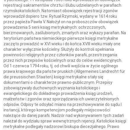
rejestracji sakramentów chrztu i ślubu udzielanych w parafiach
rzymskokatolickich. Natomiast obowiązek rejestracji zgonów
wprowadził dopiero tzw. Rytuał Rzymski, wydany w 1614 roku
przez papieża Pawła V. Nałożył on na proboszczów obowiązek
prowadzenia 5 serii ksiąg metrykalnych: ochrzczonych,
bierzmowanych, zaślubionych, zmarłych oraz wykazy parafian. Na
terytorium państwa niemieckiego pierwsze księgi metrykalne
zaczęto prowadzić w XVI wieku i do końca XVIII wieku miały one
charakter wyłącznie kościelny. Służyły do kontroli spełniania
powinności religijnych przez członków parafii, przestrzegania
przez nich przepisów kościelnych oraz do celów ewidencyjnych.
Od 1 czerwca 1794 roku, tj. od chwili wejścia w życie ogólnego
prawa krajowego dla państw pruskich (Allgemeines Landrecht für
die preussischen Staaten) księgi metrykalne stały się
dokumentami o charakterze prawno-publicznym. Przepisy
zobowiązywały duchownych wyznania katolickiego i
ewangelickiego do dokładnego prowadzenia ksiąg urodzeń,
małżeństw i zgonów oraz sporządzania ich uwierzytelnionych
odpisów. Odpisy te odsyłać miano na przechowywanie do sądu I
instancji, którego kompetencjom podlegały miejscowości
należące do danej parafii. Nadzór nad wykonywaniem tych zadań
należał do wydziału spraw wewnętrznych rejencji. Katolickie księgi
metrykalne podlegały nadzorowi biskupa diecezjalnego. Prawo