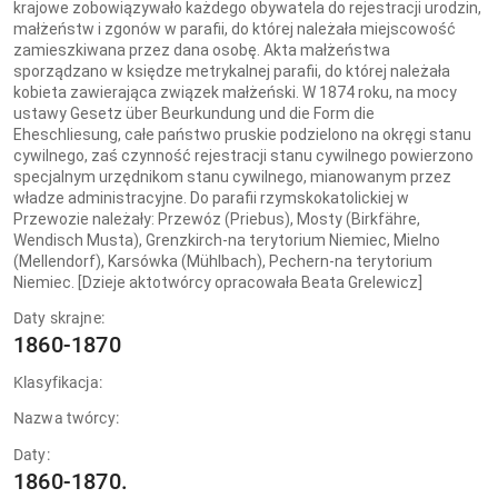
krajowe zobowiązywało każdego obywatela do rejestracji urodzin,
małżeństw i zgonów w parafii, do której należała miejscowość
zamieszkiwana przez dana osobę. Akta małżeństwa
sporządzano w księdze metrykalnej parafii, do której należała
kobieta zawierająca związek małżeński. W 1874 roku, na mocy
ustawy Gesetz über Beurkundung und die Form die
Eheschliesung, całe państwo pruskie podzielono na okręgi stanu
cywilnego, zaś czynność rejestracji stanu cywilnego powierzono
specjalnym urzędnikom stanu cywilnego, mianowanym przez
władze administracyjne. Do parafii rzymskokatolickiej w
Przewozie należały: Przewóz (Priebus), Mosty (Birkfähre,
Wendisch Musta), Grenzkirch-na terytorium Niemiec, Mielno
(Mellendorf), Karsówka (Mühlbach), Pechern-na terytorium
Niemiec. [Dzieje aktotwórcy opracowała Beata Grelewicz]
Daty skrajne:
1860-1870
Klasyfikacja:
Nazwa twórcy:
Daty:
1860-1870.