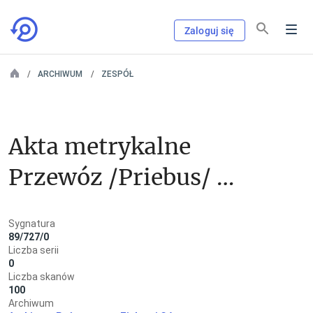
Zaloguj się
ARCHIWUM
ZESPÓŁ
Akta metrykalne 
Przewóz /Priebus/ - 
parafia 
Sygnatura
rzymskokatolicka
89/727/0
Liczba serii
0
Liczba skanów
100
Archiwum