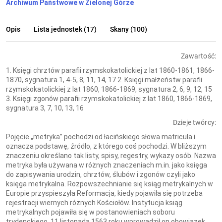
Archiwum Państwowe w Zielonej Górze
Opis
Lista jednostek (17)
Skany (100)
Zawartość:
1. Księgi chrztów parafii rzymskokatolickiej z lat 1860-1861, 1866-
1870, sygnatura 1, 4-5, 8, 11, 14, 17 2. Księgi małżeństw parafii
rzymskokatolickiej z lat 1860, 1866-1869, sygnatura 2, 6, 9, 12, 15
3. Księgi zgonów parafii rzymskokatolickiej z lat 1860, 1866-1869,
sygnatura 3, 7, 10, 13, 16
Dzieje twórcy:
Pojęcie „metryka” pochodzi od łacińskiego słowa matricula i
oznacza podstawę, źródło, z którego coś pochodzi. W bliższym
znaczeniu określano tak listy, spisy, regestry, wykazy osób. Nazwa
metryka była używana w różnych znaczeniach m.in. jako księga
do zapisywania urodzin, chrztów, ślubów i zgonów czyli jako
księga metrykalna. Rozpowszechnianie się ksiąg metrykalnych w
Europie przyspieszyła Reformacja, kiedy pojawiła się potrzeba
rejestracji wiernych różnych Kościołów. Instytucja ksiąg
metrykalnych pojawiła się w postanowieniach soboru
trydenckiego. 11 listopada 1563 roku wprowadził on obowiązek