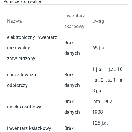
Pomoce archiwalne
Inwentarz
Nazwa
Uwagi
skarbowy
elektroniczny inwentarz
Brak
archiwalny
65 j.a.
danych
zatwierdzony
1 j.a., 1 j.a., 10
spis zdawczo-
Brak
j.a., 2 j.a., 1 j.a,
odbiorczy
danych
3 j.a.
Brak
lata 1902 -
indeks osobowy
danych
1908
125 j.a.
inwentarz książkowy
Brak