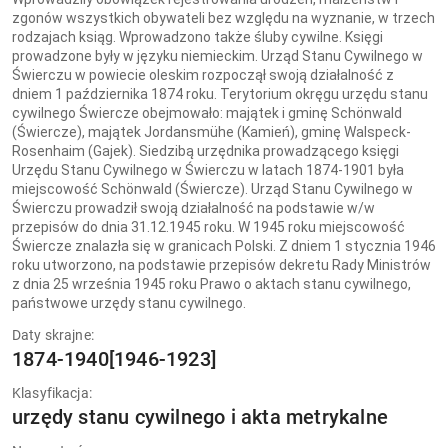
zgonów wszystkich obywateli bez względu na wyznanie, w trzech
rodzajach ksiąg. Wprowadzono także śluby cywilne. Księgi
prowadzone były w języku niemieckim. Urząd Stanu Cywilnego w
Świerczu w powiecie oleskim rozpoczął swoją działalność z
dniem 1 października 1874 roku. Terytorium okręgu urzędu stanu
cywilnego Świercze obejmowało: majątek i gminę Schönwald
(Świercze), majątek Jordansmühe (Kamień), gminę Walspeck-
Rosenhaim (Gajek). Siedzibą urzędnika prowadzącego księgi
Urzędu Stanu Cywilnego w Świerczu w latach 1874-1901 była
miejscowość Schönwald (Świercze). Urząd Stanu Cywilnego w
Świerczu prowadził swoją działalność na podstawie w/w
przepisów do dnia 31.12.1945 roku. W 1945 roku miejscowość
Świercze znalazła się w granicach Polski. Z dniem 1 stycznia 1946
roku utworzono, na podstawie przepisów dekretu Rady Ministrów
z dnia 25 września 1945 roku Prawo o aktach stanu cywilnego,
państwowe urzędy stanu cywilnego.
Daty skrajne:
1874-1940[1946-1923]
Klasyfikacja:
urzędy stanu cywilnego i akta metrykalne