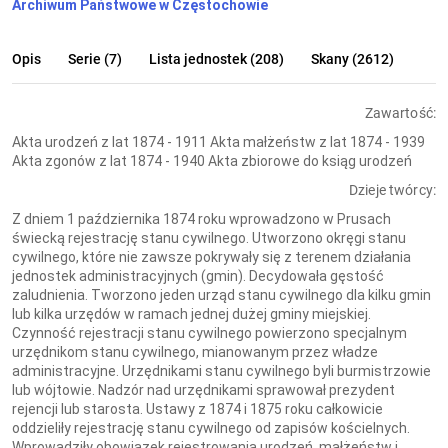
Archiwum Państwowe w Częstochowie
Opis
Serie (7)
Lista jednostek (208)
Skany (2612)
Zawartość:
Akta urodzeń z lat 1874 - 1911 Akta małżeństw z lat 1874 - 1939
Akta zgonów z lat 1874 - 1940 Akta zbiorowe do ksiąg urodzeń
Dzieje twórcy:
Z dniem 1 października 1874 roku wprowadzono w Prusach
świecką rejestrację stanu cywilnego. Utworzono okręgi stanu
cywilnego, które nie zawsze pokrywały się z terenem działania
jednostek administracyjnych (gmin). Decydowała gęstość
zaludnienia. Tworzono jeden urząd stanu cywilnego dla kilku gmin
lub kilka urzędów w ramach jednej dużej gminy miejskiej.
Czynność rejestracji stanu cywilnego powierzono specjalnym
urzędnikom stanu cywilnego, mianowanym przez władze
administracyjne. Urzędnikami stanu cywilnego byli burmistrzowie
lub wójtowie. Nadzór nad urzędnikami sprawował prezydent
rejencji lub starosta. Ustawy z 1874 i 1875 roku całkowicie
oddzieliły rejestrację stanu cywilnego od zapisów kościelnych.
Wprowadziły obowiązek rejestrowania urodzeń, małżeństw i