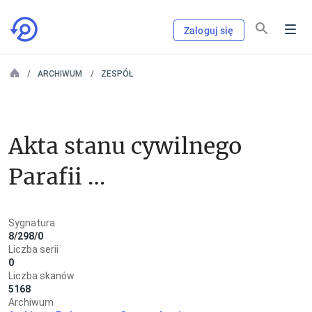
Zaloguj się
ARCHIWUM
ZESPÓŁ
Akta stanu cywilnego 
Parafii 
Rzymskokatolickiej 
Sygnatura
w Żytniowie
8/298/0
Liczba serii
0
Liczba skanów
5168
Archiwum