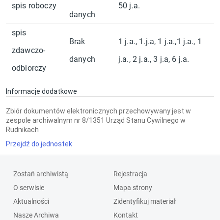
spis roboczy
50 j.a.
danych
spis
Brak
1 j.a., 1.j.a, 1 j.a.,1 j.a., 1
zdawczo-
danych
j.a., 2 j.a., 3 j.a, 6 j.a.
odbiorczy
Informacje dodatkowe
Zbiór dokumentów elektronicznych przechowywany jest w
zespole archiwalnym nr 8/1351 Urząd Stanu Cywilnego w
Rudnikach
Przejdź do jednostek
Zostań archiwistą
Rejestracja
O serwisie
Mapa strony
Aktualności
Zidentyfikuj materiał
Nasze Archiwa
Kontakt