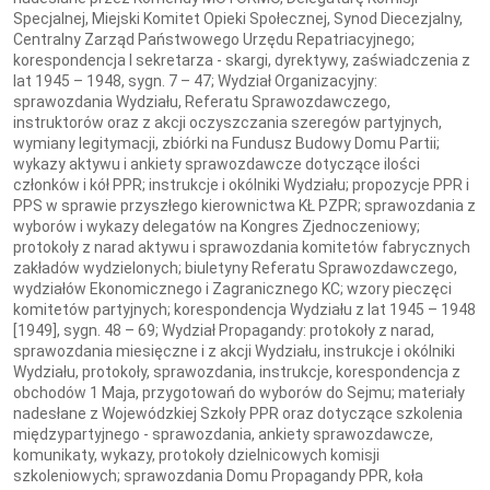
Specjalnej, Miejski Komitet Opieki Społecznej, Synod Diecezjalny,
Centralny Zarząd Państwowego Urzędu Repatriacyjnego;
korespondencja I sekretarza - skargi, dyrektywy, zaświadczenia z
lat 1945 – 1948, sygn. 7 – 47; Wydział Organizacyjny:
sprawozdania Wydziału, Referatu Sprawozdawczego,
instruktorów oraz z akcji oczyszczania szeregów partyjnych,
wymiany legitymacji, zbiórki na Fundusz Budowy Domu Partii;
wykazy aktywu i ankiety sprawozdawcze dotyczące ilości
członków i kół PPR; instrukcje i okólniki Wydziału; propozycje PPR i
PPS w sprawie przyszłego kierownictwa KŁ PZPR; sprawozdania z
wyborów i wykazy delegatów na Kongres Zjednoczeniowy;
protokoły z narad aktywu i sprawozdania komitetów fabrycznych
zakładów wydzielonych; biuletyny Referatu Sprawozdawczego,
wydziałów Ekonomicznego i Zagranicznego KC; wzory pieczęci
komitetów partyjnych; korespondencja Wydziału z lat 1945 – 1948
[1949], sygn. 48 – 69; Wydział Propagandy: protokoły z narad,
sprawozdania miesięczne i z akcji Wydziału, instrukcje i okólniki
Wydziału, protokoły, sprawozdania, instrukcje, korespondencja z
obchodów 1 Maja, przygotowań do wyborów do Sejmu; materiały
nadesłane z Wojewódzkiej Szkoły PPR oraz dotyczące szkolenia
międzypartyjnego - sprawozdania, ankiety sprawozdawcze,
komunikaty, wykazy, protokoły dzielnicowych komisji
szkoleniowych; sprawozdania Domu Propagandy PPR, koła