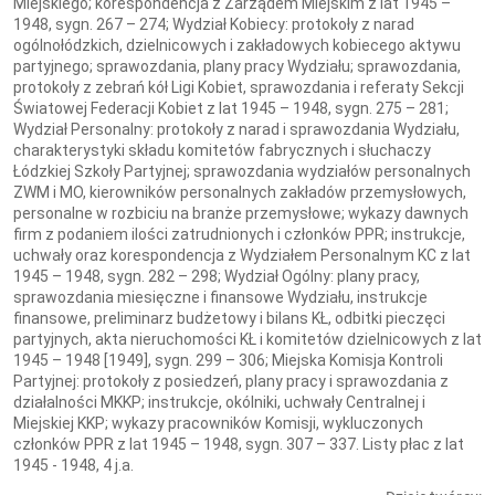
Miejskiego; korespondencja z Zarządem Miejskim z lat 1945 –
1948, sygn. 267 – 274; Wydział Kobiecy: protokoły z narad
ogólnołódzkich, dzielnicowych i zakładowych kobiecego aktywu
partyjnego; sprawozdania, plany pracy Wydziału; sprawozdania,
protokoły z zebrań kół Ligi Kobiet, sprawozdania i referaty Sekcji
Światowej Federacji Kobiet z lat 1945 – 1948, sygn. 275 – 281;
Wydział Personalny: protokoły z narad i sprawozdania Wydziału,
charakterystyki składu komitetów fabrycznych i słuchaczy
Łódzkiej Szkoły Partyjnej; sprawozdania wydziałów personalnych
ZWM i MO, kierowników personalnych zakładów przemysłowych,
personalne w rozbiciu na branże przemysłowe; wykazy dawnych
firm z podaniem ilości zatrudnionych i członków PPR; instrukcje,
uchwały oraz korespondencja z Wydziałem Personalnym KC z lat
1945 – 1948, sygn. 282 – 298; Wydział Ogólny: plany pracy,
sprawozdania miesięczne i finansowe Wydziału, instrukcje
finansowe, preliminarz budżetowy i bilans KŁ, odbitki pieczęci
partyjnych, akta nieruchomości KŁ i komitetów dzielnicowych z lat
1945 – 1948 [1949], sygn. 299 – 306; Miejska Komisja Kontroli
Partyjnej: protokoły z posiedzeń, plany pracy i sprawozdania z
działalności MKKP; instrukcje, okólniki, uchwały Centralnej i
Miejskiej KKP; wykazy pracowników Komisji, wykluczonych
członków PPR z lat 1945 – 1948, sygn. 307 – 337. Listy płac z lat
1945 - 1948, 4 j.a.