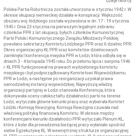
Dzieje twórcy:
Polska Partia Robotnicza została utworzona w styczniu 1942 r. W
okresie okupacji niemieckiej działała w konspiracji. Większość
obszaru woj. łódzkiego została wyzwolona w dn. 17 - 19 stycznia
1945 r. Dnia 23 stycznia na pierwszym legalnym zebraniu
członków PPR z lat okupacji, byłych członków Komunistycznej
Partii Polski i Komunistycznego Związku Młodzieży Polskiej
powołano sekretarzy Komitetu Łódzkiego PPR oraz 6 dzielnic PPR.
Okres organizacyjny KŁ PPR oraz komitetów dzielnicowych
zamknęła I konferencja miejska PPR w Łodzi, która odbyła się w
dniach 3 - 4 listopada 1945 roku. Do przełomu lipca i sierpnia 1946
r. KŁ PPR funkcjonował na prawach wydzielonego komitetu
miejskiego i był podporządkowany Komitetowi Wojewódzkiemu
PPR w Łodzi, a następnie po reorganizacji uzyskał prawa
samodzielnej instancji wojewódzkiej. Najwyższą władzę
organizacji partyjnej w Łodzi stanowiła Konferencja, która
dokonywała oceny całokształtu działalności partii na terenie
Łodzi, wytyczała główne kierunki pracy oraz wybierała Komitet
Łódzki i Komisję Rewizyjną. Komisja Rewizyjna czuwała nad
właściwą polityką finansową Komitetu. W okresie między
konferencjami kierunki działalności PPR wytyczało Plenum KŁ,
które z kolei dla prowadzenia bieżącej pracy wyłaniało spośród
siebie Egzekutywę KŁ. W wewnętrznej strukturze organizacyjnej