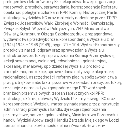
prelegentów i lektorów przy KŁ, sekcji oświatowej i organizacji
masowych; protokoły, sprawozdania, korespondencja Referatu
opieki nad poległymi członkami PPR, Komisji Historycznej Partii;
instrukcje wydziałów KC oraz materiały nadesłane przez TPPR,
Związek Uczestników Walki Zbrojnej o Wolność i Demokrację,
Związek Byłych Więźniów Politycznych, ZNP, Ministerstwo
Oświaty, Kuratorium Okręgu Szkolnego; druki propagandowe,
wydawnictwa przedwyborcze, korespondencja Wydziału z lat
[1944] 1945 – 1948 [1949] , sygn. 70 – 104; Wydział Ekonomiczny:
protokoły z narad i odpraw oraz sprawozdania Wydziału i
instruktorów; protokoły i sprawozdania Komisji Przemysłowej,
sekcji bawełnianej, wełnianej, jedwabniczo - galanteryjnej,
skórzanej, metalowej, spółdzielczej Wydziału; protokoły,
zarządzenia, instrukcje, sprawozdania dotyczące akcji małej
racjonalizacji, oszczędności, reformy płac, współzawodnictwa
pracy, strajków, sabotażu i pożarów w zakładach pracy; protokoły,
rezolucje z narad aktywu gospodarczego PPR w różnych
branżach przemysłowych, zebrań fabrycznych kół PPR;
instrukcje, okólniki, uchwały Wydziału Przemysłowego KC oraz
korespondencja Wydziału; materiały nadesłane przez instytucje
administracji przemysłu i handlu, dyrekcje i zjednoczenia
przemysłowe, poszczególne zakłady, Ministerstwo Przemysłu i
handlu, Wydział Aprowizacji i Handlu Zarządu Miejskiego w Łodzi,
centrale handlu i zbytu, spółdzielnie i Związek Rewizyjny