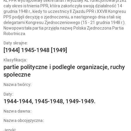
KŁ PPR występowały sekretariat i wydziały. KŁ funkcjonował przez
cały okres istnienia PPR, która zakończyła swoją działalność 14
grudnia 1948 r., kiedy to uczestnicy II Zjazdu PPR i XXVIII Kongresu
PPS podjęli decyzję o zjednoczeniu, a następnego dnia stali się
delegatami Kongresu Zjednoczeniowego (15 - 21 grudnia 1948 r.).
Nowopowstała partia przyjęła nazwę Polska Zjednoczona Partia
Robotnicza.
Daty skrajne:
[1944] 1945-1948 [1949]
Klasyfikacja:
partie polityczne i podległe organizacje, ruchy
społeczne
Nazwa twórcy:
Daty:
1944-1944, 1945-1948, 1949-1949.
Nazwa dawna:
Nazwa obcojęzyczna:
Języki: