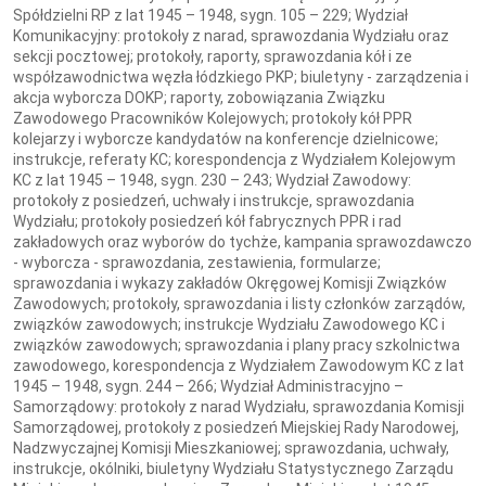
Spółdzielni RP z lat 1945 – 1948, sygn. 105 – 229; Wydział
Komunikacyjny: protokoły z narad, sprawozdania Wydziału oraz
sekcji pocztowej; protokoły, raporty, sprawozdania kół i ze
współzawodnictwa węzła łódzkiego PKP; biuletyny - zarządzenia i
akcja wyborcza DOKP; raporty, zobowiązania Związku
Zawodowego Pracowników Kolejowych; protokoły kół PPR
kolejarzy i wyborcze kandydatów na konferencje dzielnicowe;
instrukcje, referaty KC; korespondencja z Wydziałem Kolejowym
KC z lat 1945 – 1948, sygn. 230 – 243; Wydział Zawodowy:
protokoły z posiedzeń, uchwały i instrukcje, sprawozdania
Wydziału; protokoły posiedzeń kół fabrycznych PPR i rad
zakładowych oraz wyborów do tychże, kampania sprawozdawczo
- wyborcza - sprawozdania, zestawienia, formularze;
sprawozdania i wykazy zakładów Okręgowej Komisji Związków
Zawodowych; protokoły, sprawozdania i listy członków zarządów,
związków zawodowych; instrukcje Wydziału Zawodowego KC i
związków zawodowych; sprawozdania i plany pracy szkolnictwa
zawodowego, korespondencja z Wydziałem Zawodowym KC z lat
1945 – 1948, sygn. 244 – 266; Wydział Administracyjno –
Samorządowy: protokoły z narad Wydziału, sprawozdania Komisji
Samorządowej, protokoły z posiedzeń Miejskiej Rady Narodowej,
Nadzwyczajnej Komisji Mieszkaniowej; sprawozdania, uchwały,
instrukcje, okólniki, biuletyny Wydziału Statystycznego Zarządu