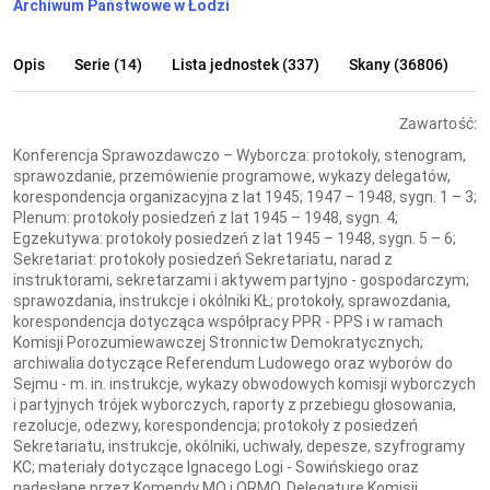
Archiwum Państwowe w Łodzi
Opis
Serie (14)
Lista jednostek (337)
Skany (36806)
Zawartość:
Konferencja Sprawozdawczo – Wyborcza: protokoły, stenogram,
sprawozdanie, przemówienie programowe, wykazy delegatów,
korespondencja organizacyjna z lat 1945; 1947 – 1948, sygn. 1 – 3;
Plenum: protokoły posiedzeń z lat 1945 – 1948, sygn. 4;
Egzekutywa: protokoły posiedzeń z lat 1945 – 1948, sygn. 5 – 6;
Sekretariat: protokoły posiedzeń Sekretariatu, narad z
instruktorami, sekretarzami i aktywem partyjno - gospodarczym;
sprawozdania, instrukcje i okólniki KŁ; protokoły, sprawozdania,
korespondencja dotycząca współpracy PPR - PPS i w ramach
Komisji Porozumiewawczej Stronnictw Demokratycznych;
archiwalia dotyczące Referendum Ludowego oraz wyborów do
Sejmu - m. in. instrukcje, wykazy obwodowych komisji wyborczych
i partyjnych trójek wyborczych, raporty z przebiegu głosowania,
rezolucje, odezwy, korespondencja; protokoły z posiedzeń
Sekretariatu, instrukcje, okólniki, uchwały, depesze, szyfrogramy
KC; materiały dotyczące Ignacego Logi - Sowińskiego oraz
nadesłane przez Komendy MO i ORMO, Delegaturę Komisji