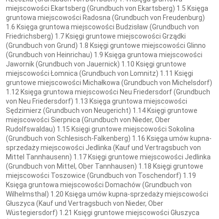
miejscowości Ekartsberg (Grundbuch von Ekartsberg) 1.5 Księga
gruntowa miejscowości Radosna (Grundbuch von Freudenburg)
1.6 Księga gruntowa miejscowości Budzisław (Grundbuch von
Friedrichsberg) 1.7 Księgi gruntowe miejscowości Grządki
(Grundbuch von Grund) 1.8 Księgi gruntowe miejscowości Glinno
(Grundbuch von Heinrichau) 1.9 Księga gruntowa miejscowości
Jawornik (Grundbuch von Jauernick) 1.10 Księgi gruntowe
miejscowości Łomnica (Grundbuch von Lomnitz) 1.11 Księgi
gruntowe miejscowości Michałkowa (Grundbuch von Michelsdorf)
1.12 Księga gruntowa miejscowości Neu Friedersdorf (Grundbuch
von Neu Friedersdorf) 1.13 Księga gruntowa miejscowości
Sędzimierz (Grundbuch von Neugericht) 1.14 Księgi gruntowe
miejscowości Sierpnica (Grundbuch von Nieder, Ober
Rudolfswaldau) 1.15 Księgi gruntowe miejscowości Sokolina
(Grundbuch von Schlesisch-Falkenberg) 1.16 Księga umów kupna-
sprzedaży miejscowości Jedlinka (Kauf und Vertragsbuch von
Mittel Tannhausenn) 1.17 Księgi gruntowe miejscowości Jedlinka
(Grundbuch von Mittel, Ober Tannhausen) 1.18 Księgi gruntowe
miejscowości Toszowice (Grundbuch von Toschendorf) 1.19
Księga gruntowa miejscowości Domachów (Grundbuch von
Wilhelmsthal) 1.20 Księga umów kupna-sprzedaży miejscowości
Głuszyca (Kauf und Vertragsbuch von Nieder, Ober
Wüstegiersdorf) 1.21 Księgi gruntowe miejscowości Głuszyca