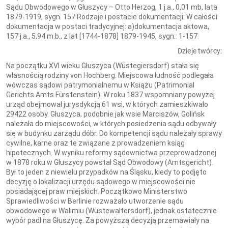
Sądu Obwodowego w Głuszycy – Otto Herzog, 1 j.a., 0,01 mb, lata
1879-1919, sygn. 157 Rodzaje i postacie dokumentacji: W całości
dokumentacja w postaci tradycyjnej: a)dokumentacja aktowa,
157 j.a., 5,94 m.b., z lat [1744-1878] 1879-1945, sygn.: 1-157.
Dzieje twórcy:
Na początku XVI wieku Głuszyca (Wüstegiersdorf) stała się
własnością rodziny von Hochberg. Miejscowa ludność podlegała
wówczas sądowi patrymonialnemu w Książu (Patrimonial
Gerichts Amts Fürstenstein). W roku 1837 wspomniany powyżej
urząd obejmował jurysdykcją 61 wsi, w których zamieszkiwało
29422 osoby. Głuszyca, podobnie jak wsie Marciszów, Golińsk
należała do miejscowości, w których posiedzenia sądu odbywały
się w budynku zarządu dóbr. Do kompetencji sądu należały sprawy
cywilne, karne oraz te związane z prowadzeniem ksiąg
hipotecznych. W wyniku reformy sądownictwa przeprowadzonej
w 1878 roku w Głuszycy powstał Sąd Obwodowy (Amtsgericht).
Był to jeden z niewielu przypadków na Śląsku, kiedy to podjęto
decyzję o lokalizacji urzędu sądowego w miejscowości nie
posiadającej praw miejskich. Początkowo Ministerstwo
Sprawiedliwości w Berlinie rozważało utworzenie sądu
obwodowego w Walimiu (Wüstewaltersdorf), jednak ostatecznie
wybór padł na Głuszycę. Za powyższą decyzją przemawiały na