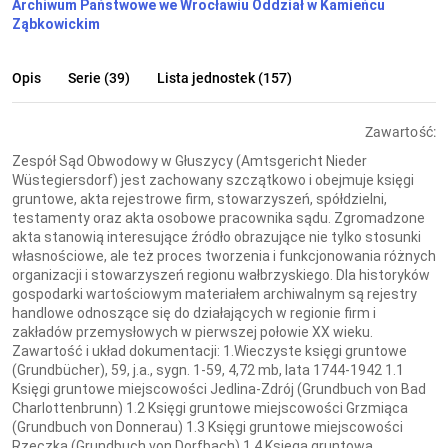
Archiwum Państwowe we Wrocławiu Oddział w Kamieńcu
Ząbkowickim
Opis
Serie (39)
Lista jednostek (157)
Zawartość:
Zespół Sąd Obwodowy w Głuszycy (Amtsgericht Nieder
Wüstegiersdorf) jest zachowany szczątkowo i obejmuje księgi
gruntowe, akta rejestrowe firm, stowarzyszeń, spółdzielni,
testamenty oraz akta osobowe pracownika sądu. Zgromadzone
akta stanowią interesujące źródło obrazujące nie tylko stosunki
własnościowe, ale też proces tworzenia i funkcjonowania różnych
organizacji i stowarzyszeń regionu wałbrzyskiego. Dla historyków
gospodarki wartościowym materiałem archiwalnym są rejestry
handlowe odnoszące się do działających w regionie firm i
zakładów przemysłowych w pierwszej połowie XX wieku.
Zawartość i układ dokumentacji: 1.Wieczyste księgi gruntowe
(Grundbücher), 59, j.a., sygn. 1-59, 4,72 mb, lata 1744-1942 1.1
Księgi gruntowe miejscowości Jedlina-Zdrój (Grundbuch von Bad
Charlottenbrunn) 1.2 Księgi gruntowe miejscowości Grzmiąca
(Grundbuch von Donnerau) 1.3 Księgi gruntowe miejscowości
Rzeczka (Grundbuch von Dorfbach) 1.4 Księga gruntowa