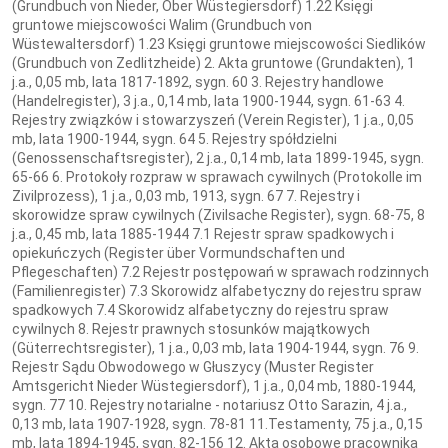
(Grundbuch von Nieder, Ober Wüstegiersdorf) 1.22 Księgi
gruntowe miejscowości Walim (Grundbuch von
Wüstewaltersdorf) 1.23 Księgi gruntowe miejscowości Siedlików
(Grundbuch von Zedlitzheide) 2. Akta gruntowe (Grundakten), 1
j.a., 0,05 mb, lata 1817-1892, sygn. 60 3. Rejestry handlowe
(Handelregister), 3 j.a., 0,14 mb, lata 1900-1944, sygn. 61-63 4.
Rejestry związków i stowarzyszeń (Verein Register), 1 j.a., 0,05
mb, lata 1900-1944, sygn. 64 5. Rejestry spółdzielni
(Genossenschaftsregister), 2 j.a., 0,14 mb, lata 1899-1945, sygn.
65-66 6. Protokoły rozpraw w sprawach cywilnych (Protokolle im
Zivilprozess), 1 j.a., 0,03 mb, 1913, sygn. 67 7. Rejestry i
skorowidze spraw cywilnych (Zivilsache Register), sygn. 68-75, 8
j.a., 0,45 mb, lata 1885-1944 7.1 Rejestr spraw spadkowych i
opiekuńczych (Register über Vormundschaften und
Pflegeschaften) 7.2 Rejestr postępowań w sprawach rodzinnych
(Familienregister) 7.3 Skorowidz alfabetyczny do rejestru spraw
spadkowych 7.4 Skorowidz alfabetyczny do rejestru spraw
cywilnych 8. Rejestr prawnych stosunków majątkowych
(Güterrechtsregister), 1 j.a., 0,03 mb, lata 1904-1944, sygn. 76 9.
Rejestr Sądu Obwodowego w Głuszycy (Muster Register
Amtsgericht Nieder Wüstegiersdorf), 1 j.a., 0,04 mb, 1880-1944,
sygn. 77 10. Rejestry notarialne - notariusz Otto Sarazin, 4 j.a.,
0,13 mb, lata 1907-1928, sygn. 78-81 11.Testamenty, 75 j.a., 0,15
mb, lata 1894-1945, sygn. 82-156 12. Akta osobowe pracownika