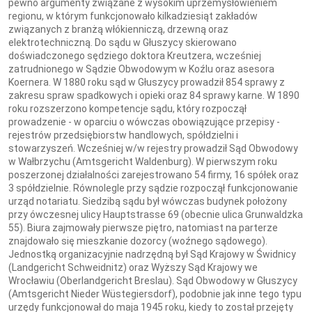
pewno argumenty związane z wysokim uprzemysłowieniem
regionu, w którym funkcjonowało kilkadziesiąt zakładów
związanych z branżą włókienniczą, drzewną oraz
elektrotechniczną. Do sądu w Głuszycy skierowano
doświadczonego sędziego doktora Kreutzera, wcześniej
zatrudnionego w Sądzie Obwodowym w Koźlu oraz asesora
Koernera. W 1880 roku sąd w Głuszycy prowadził 854 sprawy z
zakresu spraw spadkowych i opieki oraz 84 sprawy karne. W 1890
roku rozszerzono kompetencje sądu, który rozpoczął
prowadzenie - w oparciu o wówczas obowiązujące przepisy -
rejestrów przedsiębiorstw handlowych, spółdzielni i
stowarzyszeń. Wcześniej w/w rejestry prowadził Sąd Obwodowy
w Wałbrzychu (Amtsgericht Waldenburg). W pierwszym roku
poszerzonej działalności zarejestrowano 54 firmy, 16 spółek oraz
3 spółdzielnie. Równolegle przy sądzie rozpoczął funkcjonowanie
urząd notariatu. Siedzibą sądu był wówczas budynek położony
przy ówczesnej ulicy Hauptstrasse 69 (obecnie ulica Grunwaldzka
55). Biura zajmowały pierwsze piętro, natomiast na parterze
znajdowało się mieszkanie dozorcy (woźnego sądowego).
Jednostką organizacyjnie nadrzędną był Sąd Krajowy w Świdnicy
(Landgericht Schweidnitz) oraz Wyższy Sąd Krajowy we
Wrocławiu (Oberlandgericht Breslau). Sąd Obwodowy w Głuszycy
(Amtsgericht Nieder Wüstegiersdorf), podobnie jak inne tego typu
urzędy funkcjonował do maja 1945 roku, kiedy to został przejęty