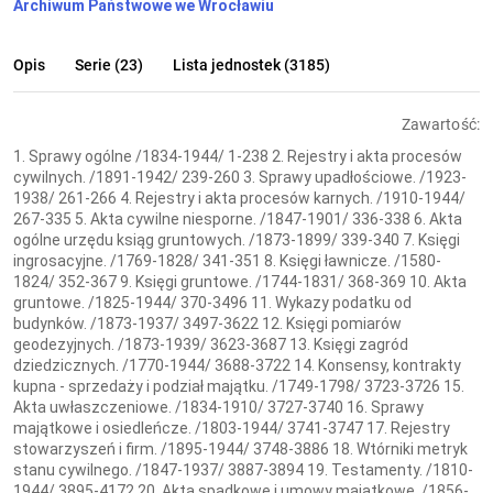
Archiwum Państwowe we Wrocławiu
Opis
Serie (23)
Lista jednostek (3185)
Zawartość:
1. Sprawy ogólne /1834-1944/ 1-238 2. Rejestry i akta procesów
cywilnych. /1891-1942/ 239-260 3. Sprawy upadłościowe. /1923-
1938/ 261-266 4. Rejestry i akta procesów karnych. /1910-1944/
267-335 5. Akta cywilne niesporne. /1847-1901/ 336-338 6. Akta
ogólne urzędu ksiąg gruntowych. /1873-1899/ 339-340 7. Księgi
ingrosacyjne. /1769-1828/ 341-351 8. Księgi ławnicze. /1580-
1824/ 352-367 9. Księgi gruntowe. /1744-1831/ 368-369 10. Akta
gruntowe. /1825-1944/ 370-3496 11. Wykazy podatku od
budynków. /1873-1937/ 3497-3622 12. Księgi pomiarów
geodezyjnych. /1873-1939/ 3623-3687 13. Księgi zagród
dziedzicznych. /1770-1944/ 3688-3722 14. Konsensy, kontrakty
kupna - sprzedaży i podział majątku. /1749-1798/ 3723-3726 15.
Akta uwłaszczeniowe. /1834-1910/ 3727-3740 16. Sprawy
majątkowe i osiedleńcze. /1803-1944/ 3741-3747 17. Rejestry
stowarzyszeń i firm. /1895-1944/ 3748-3886 18. Wtórniki metryk
stanu cywilnego. /1847-1937/ 3887-3894 19. Testamenty. /1810-
1944/ 3895-4172 20. Akta spadkowe i umowy majątkowe. /1856-