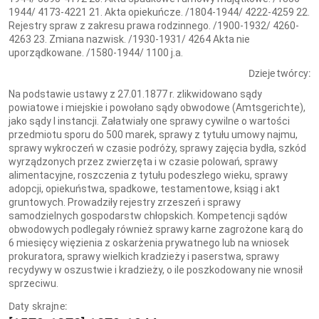
1944/ 4173-4221 21. Akta opiekuńcze. /1804-1944/ 4222-4259 22.
Rejestry spraw z zakresu prawa rodzinnego. /1900-1932/ 4260-
4263 23. Zmiana nazwisk. /1930-1931/ 4264 Akta nie
uporządkowane. /1580-1944/ 1100 j.a.
Dzieje twórcy:
Na podstawie ustawy z 27.01.1877 r. zlikwidowano sądy
powiatowe i miejskie i powołano sądy obwodowe (Amtsgerichte),
jako sądy I instancji. Załatwiały one sprawy cywilne o wartości
przedmiotu sporu do 500 marek, sprawy z tytułu umowy najmu,
sprawy wykroczeń w czasie podróży, sprawy zajęcia bydła, szkód
wyrządzonych przez zwierzęta i w czasie polowań, sprawy
alimentacyjne, roszczenia z tytułu podeszłego wieku, sprawy
adopcji, opiekuństwa, spadkowe, testamentowe, ksiąg i akt
gruntowych. Prowadziły rejestry zrzeszeń i sprawy
samodzielnych gospodarstw chłopskich. Kompetencji sądów
obwodowych podlegały również sprawy karne zagrożone karą do
6 miesięcy więzienia z oskarżenia prywatnego lub na wniosek
prokuratora, sprawy wielkich kradzieży i paserstwa, sprawy
recydywy w oszustwie i kradzieży, o ile poszkodowany nie wnosił
sprzeciwu.
Daty skrajne: