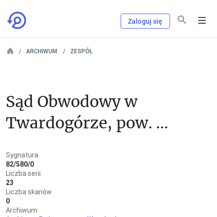
Zaloguj się
ARCHIWUM
ZESPÓŁ
Sąd Obwodowy w 
Twardogórze, pow. 
sycowski
Sygnatura
82/580/0
Liczba serii
23
Liczba skanów
0
Archiwum