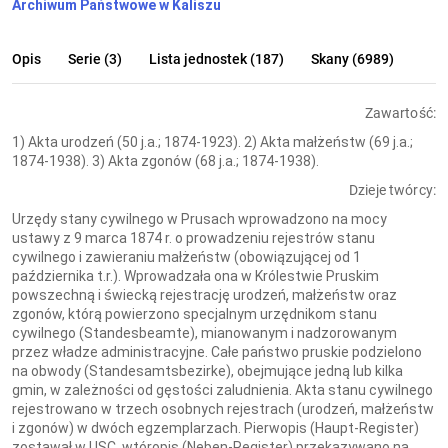
Archiwum Państwowe w Kaliszu
Opis
Serie (3)
Lista jednostek (187)
Skany (6989)
Zawartość:
1) Akta urodzeń (50 j.a.; 1874-1923). 2) Akta małżeństw (69 j.a.;
1874-1938). 3) Akta zgonów (68 j.a.; 1874-1938).
Dzieje twórcy:
Urzędy stany cywilnego w Prusach wprowadzono na mocy
ustawy z 9 marca 1874 r. o prowadzeniu rejestrów stanu
cywilnego i zawieraniu małżeństw (obowiązującej od 1
października t.r.). Wprowadzała ona w Królestwie Pruskim
powszechną i świecką rejestrację urodzeń, małżeństw oraz
zgonów, którą powierzono specjalnym urzędnikom stanu
cywilnego (Standesbeamte), mianowanym i nadzorowanym
przez władze administracyjne. Całe państwo pruskie podzielono
na obwody (Standesamtsbezirke), obejmujące jedną lub kilka
gmin, w zależności od gęstości zaludnienia. Akta stanu cywilnego
rejestrowano w trzech osobnych rejestrach (urodzeń, małżeństw
i zgonów) w dwóch egzemplarzach. Pierwopis (Haupt-Register)
zostawał w USC, wtóropis (Neben-Register) przekazywano na