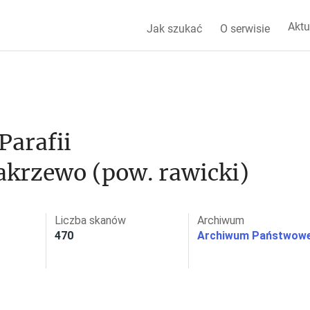
Aktu
Jak szukać
O serwisie
arafii 
akrzewo (pow. rawicki)
Liczba skanów
Archiwum
470
Archiwum Państwowe