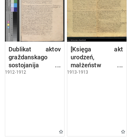
Dublikat aktov
[Księga akt
graždanskago
urodzeń,
sostojanija
małżeństw i
Bakalarževskago
zgonów parafii
1912-1912
1913-1913
rimsko-kat.
rzymskokatolickiej
prichoda,
w Bakałarzewie z
rodivšichsja,
1913 r.]
brakosočetavšichs
ja i umieršich v
1912 g.