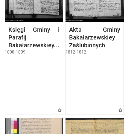
Księgi Gminy i
Akta Gminy
Parafij
Bakałarzewskiey
Bakałarzewskiey
Zaślubionych
ślubne 1808 R.
1808-1809
1812-1812