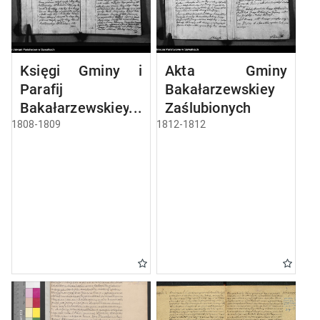
Księgi Gminy i
Akta Gminy
Parafij
Bakałarzewskiey
Bakałarzewskiey
Zaślubionych
ślubne 1808 R.
1808-1809
1812-1812