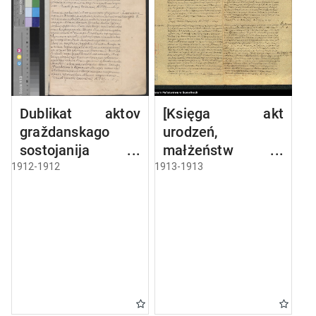
Dublikat aktov
[Księga akt
graždanskago
urodzeń,
sostojanija
małżeństw i
Bakalarževskago
zgonów parafii
1912-1912
1913-1913
rimsko-kat.
rzymskokatolickiej
prichoda,
w Bakałarzewie z
rodivšichsja,
1913 r.]
brakosočetavšichs
ja i umieršich v
1912 g.