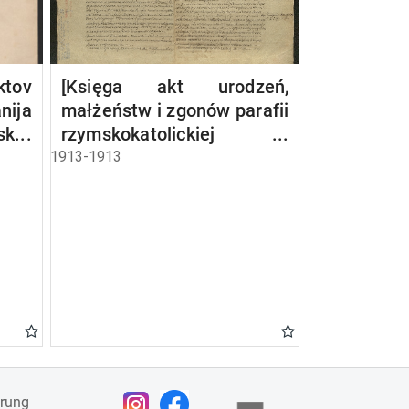
ov
[Księga akt urodzeń,
nija
małżeństw i zgonów parafii
sko-
rzymskokatolickiej w
sja,
Bakałarzewie z 1913 r.]
1913-1913
a i
ärung