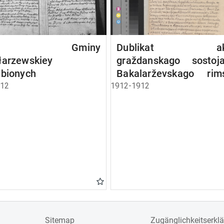
kta Gminy
Dublikat akt
łarzewskiey
graždanskago sostoja
ubionych
Bakalarževskago rim
kat. prichoda, rodivšich
812
1912-1912
brakosočetavšichsj
umieršich v 1912 g.
Sitemap
Zugänglichkeitserkl