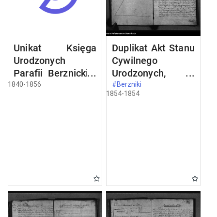
Unikat Księga
Duplikat Akt Stanu
Urodzonych
Cywilnego
Parafii Berznickiej
Urodzonych,
Wyznania
Zaślubionych i
1840-1856
#Berzniki
1854-1854
Filipońskiego
Zmarłych Sekty
Filiponów z Gminy
Berznickiej na
1854 rok