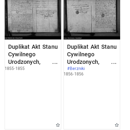
Duplikat Akt Stanu
Duplikat Akt Stanu
Cywilnego
Cywilnego
Urodzonych,
Urodzonych,
Zaślubionych i
zaślubionych i
1855-1855
#Berzniki
1856-1856
Zmarłych Sekty
zmarłych Sekty
Filiponów z Gminy
Filiponów z Gminy
Berznickiej z roku
Berzniki z roku
1855
1856