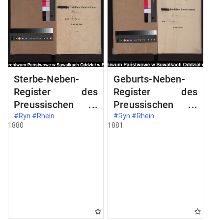
Sterbe-Neben-
Geburts-Neben-
Register des
Register des
Preussischen
Preussischen
Standes-Amtes
Standes-Amtes
#Ryn #Rhein
#Ryn #Rhein
1880
1881
Rhein Kreis
Rhein Kreis
Loetzen
Loetzen