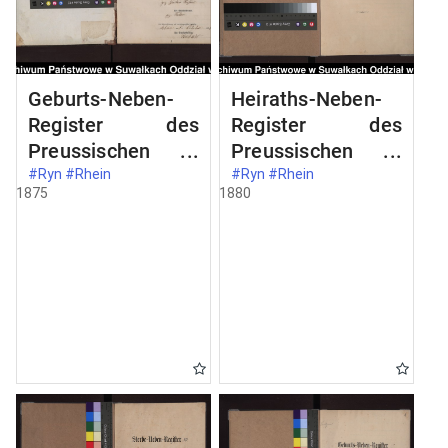
Geburts-Neben-
Heiraths-Neben-
Register des
Register des
Preussischen
Preussischen
Standes-Amtes
Standes-Amtes
#Ryn #Rhein
#Ryn #Rhein
1875
1880
Rhein Kreis Lötzen
Rhein Kreis
Loetzen