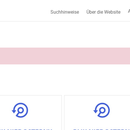
A
Suchhinweise
Über die Website