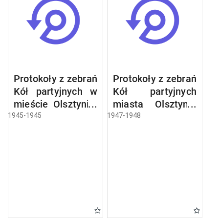
Protokoły z zebrań
Protokoły z zebrań
Kół partyjnych w
Kół partyjnych
mieście Olsztynie:
miasta Olsztyna:
Centrala
Centrala
1945-1945
1947-1948
Papiernicza,
Handlowa
Centrala Mięsna,
Materiałów
Jednostka
Budowlanych,
Wojskowa Nr
Centrala Skór
1729, Krajowe
Surowych,
Biuro Wyborcze,
Centrala Węglowa,
Jednostka
Olsztyńskie
Wojskowa Nr
Zakłady Ceramiki