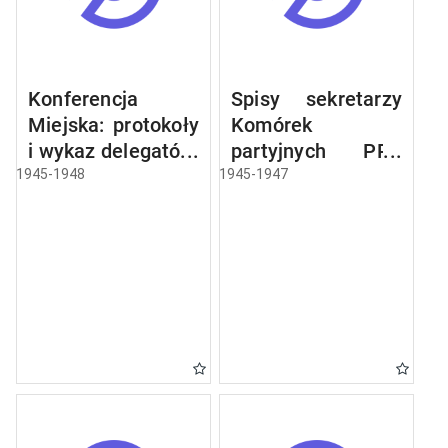
Konferencja
Spisy sekretarzy
Miejska: protokoły
Komórek
i wykaz delegatów,
partyjnych PPR
sprawozdania,
miasta Olsztyna
1945-1948
1945-1947
rezolucje