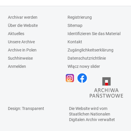
4648, miejskie
Czerownej, PPB,
Zakłady
Polska Agencja
Archivar werden
Registrierung
Komunikacyjne,
Drewna (Pagad),
Über die Website
Sitemap
Urząd
Zakłady
Aktuelles
Identifizieren Sie das Material
Likwidacyjny,
Oczyszczania
Unsere Archive
Kontakt
Powszechny Dom
Miasta, Związek
Archive in Polen
Zugänglichkeitserklärung
Towarowy, PWM-
Zawodowy
Suchhinweise
Datenschutzrichtlinie
Metalowiec,
Pracowników
Anmelden
Włącz nowy slider
Rzeźnia Miejska,
Rolnych
Spółdzielnia
Mleczarsko-
Jajczarska
Design
: Transparent
Die Website wird vom
Staatlichen
Nationalen
Digitalen Archiv
verwaltet