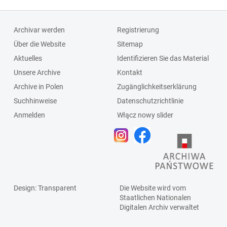
4648, miejskie
Czerownej, PPB,
Zakłady
Polska Agencja
Archivar werden
Registrierung
Komunikacyjne,
Drewna (Pagad),
Über die Website
Sitemap
Urząd
Zakłady
Aktuelles
Identifizieren Sie das Material
Likwidacyjny,
Oczyszczania
Unsere Archive
Kontakt
Powszechny Dom
Miasta, Związek
Archive in Polen
Zugänglichkeitserklärung
Towarowy, PWM-
Zawodowy
Suchhinweise
Datenschutzrichtlinie
Metalowiec,
Pracowników
Anmelden
Włącz nowy slider
Rzeźnia Miejska,
Rolnych
Spółdzielnia
Mleczarsko-
Jajczarska
Design
: Transparent
Die Website wird vom
Staatlichen
Nationalen
Digitalen Archiv
verwaltet