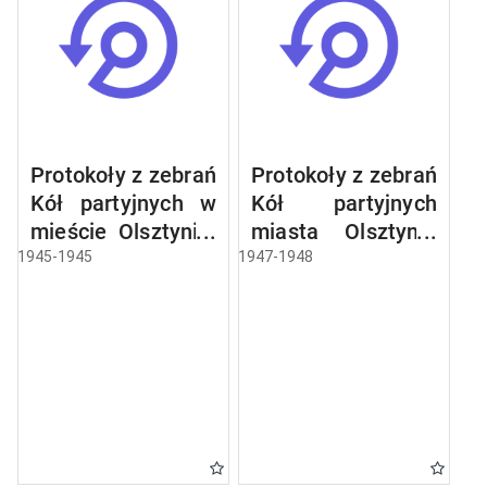
Protokoły z zebrań
Protokoły z zebrań
Kół partyjnych w
Kół partyjnych
mieście Olsztynie:
miasta Olsztyna:
Centrala
Centrala
1945-1945
1947-1948
Papiernicza,
Handlowa
Centrala Mięsna,
Materiałów
Jednostka
Budowlanych,
Wojskowa Nr
Centrala Skór
1729, Krajowe
Surowych,
Biuro Wyborcze,
Centrala Węglowa,
Jednostka
Olsztyńskie
Wojskowa Nr
Zakłady Ceramiki