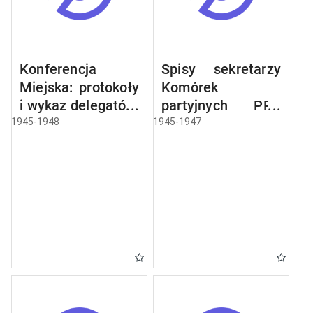
Konferencja
Spisy sekretarzy
Miejska: protokoły
Komórek
i wykaz delegatów,
partyjnych PPR
sprawozdania,
miasta Olsztyna
1945-1948
1945-1947
rezolucje