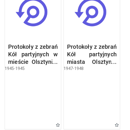
Protokoły z zebrań
Protokoły z zebrań
Kół partyjnych w
Kół partyjnych
mieście Olsztynie:
miasta Olsztyna:
Centrala
Centrala
1945-1945
1947-1948
Papiernicza,
Handlowa
Centrala Mięsna,
Materiałów
Jednostka
Budowlanych,
Wojskowa Nr
Centrala Skór
1729, Krajowe
Surowych,
Biuro Wyborcze,
Centrala Węglowa,
Jednostka
Olsztyńskie
Wojskowa Nr
Zakłady Ceramiki