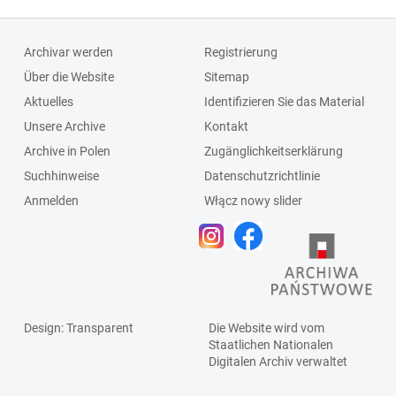
4648, miejskie
Czerownej, PPB,
Zakłady
Polska Agencja
Archivar werden
Registrierung
Komunikacyjne,
Drewna (Pagad),
Über die Website
Sitemap
Urząd
Zakłady
Aktuelles
Identifizieren Sie das Material
Likwidacyjny,
Oczyszczania
Unsere Archive
Kontakt
Powszechny Dom
Miasta, Związek
Archive in Polen
Zugänglichkeitserklärung
Towarowy, PWM-
Zawodowy
Suchhinweise
Datenschutzrichtlinie
Metalowiec,
Pracowników
Anmelden
Włącz nowy slider
Rzeźnia Miejska,
Rolnych
Spółdzielnia
Mleczarsko-
Jajczarska
Design
: Transparent
Die Website wird vom
Staatlichen
Nationalen
Digitalen Archiv
verwaltet