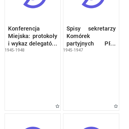
Konferencja
Spisy sekretarzy
Miejska: protokoły
Komórek
i wykaz delegatów,
partyjnych PPR
sprawozdania,
miasta Olsztyna
1945-1948
1945-1947
rezolucje