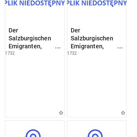
Der
Der
Salzburgischen
Salzburgischen
Emigranten,
Emigranten,
welche nach
welche nach
1732
1732
Koenigsberg
Koenigsberg
angekommen sind
angekommen sind
[Examen 3]
[Examen 27]