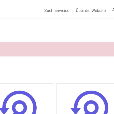
A
Suchhinweise
Über die Website