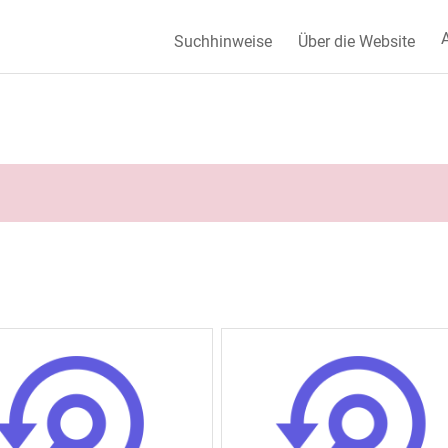
A
Suchhinweise
Über die Website