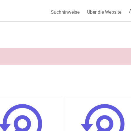
A
Suchhinweise
Über die Website