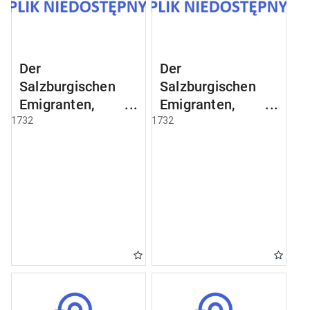
Der
Der
Salzburgischen
Salzburgischen
Emigranten,
Emigranten,
welche nach
welche nach
1732
1732
Koenigsberg
Koenigsberg
angekommen sind
angekommen sind
[Examen 3]
[Examen 27]