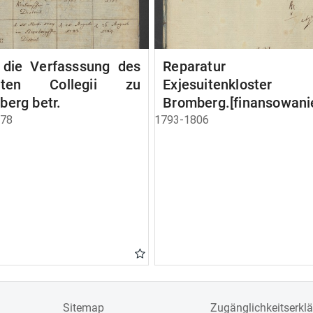
 die Verfasssung des
Reparatur d
uiten Collegii zu
Exjesuitenkloster
berg betr.
Bromberg.[finansowani
realizacja]
778
1793-1806
Sitemap
Zugänglichkeitserkl