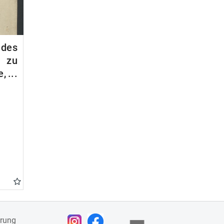
es
 zu
e,
ärung