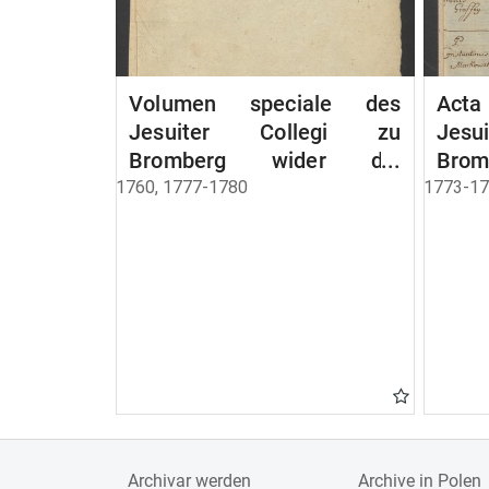
Volumen speciale des
Acta
Jesuiter Collegi zu
Jes
Bromberg wider die
Brom
Synagoge zu Inowraclaw
1760, 1777-1780
1773-1
[Inowrocław].
Archivar werden
Archive in Polen