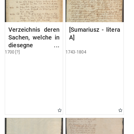
Verzeichnis deren
[Sumariusz - litera
Sachen, welche in
A]
diesegne
Volumine MSC
1700 [?]
1743-1804