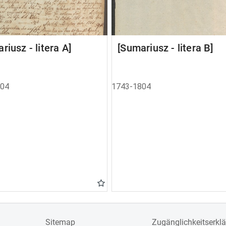
riusz - litera A]
[Sumariusz - litera B]
804
1743-1804
Sitemap
Zugänglichkeitserkl