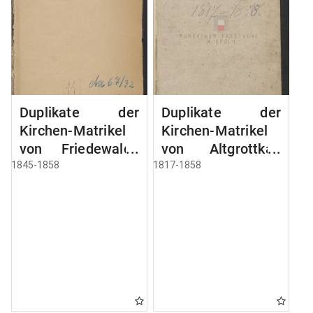
Duplikate der
Duplikate der
Kirchen-Matrikel
Kirchen-Matrikel
von Friedewalde
von Altgrottkau
1845-1858
1817-1858
1845-1858
1817-1858
[wyznanie
[parafia
rzymskokatolickie]
rzymskokatolicka
w Starym
Grodkowie]