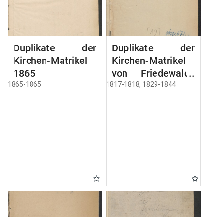
Duplikate der
Duplikate der
Kirchen-Matrikel
Kirchen-Matrikel
1865
von Friedewalde
1817-1844
1865-1865
1817-1818, 1829-1844
[wyznanie
rzymskokatolickie]