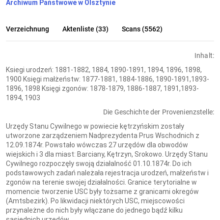
Archiwum Państwowe w Olsztynie
Verzeichnung
Aktenliste (33)
Scans (5562)
Inhalt:
Ksiegi urodzeń: 1881-1882, 1884, 1890-1891, 1894, 1896, 1898,
1900 Księgi małżeństw: 1877-1881, 1884-1886, 1890-1891,1893-
1896, 1898 Księgi zgonów: 1878-1879, 1886-1887, 1891,1893-
1894, 1903
Die Geschichte der Provenienzstelle:
Urzędy Stanu Cywilnego w powiecie kętrzyńskim zostały
utworzone zarządzeniem Nadprezydenta Prus Wschodnich z
12.09.1874r. Powstało wówczas 27 urzędów dla obwodów
wiejskich i 3 dla miast: Barciany, Kętrzyn, Srokowo. Urzędy Stanu
Cywilnego rozpoczęły swoją działalność 01.10.1874r. Do ich
podstawowych zadań należała rejestracja urodzeń, małżeństw i
zgonów na terenie swojej działalności. Granice terytorialne w
momencie tworzenie USC były tożsame z granicami okregów
(Amtsbezirk). Po likwidacji niektórych USC, miejscowości
przynależne do nich były włączane do jednego bądź kilku
sąsiednich urzędów.