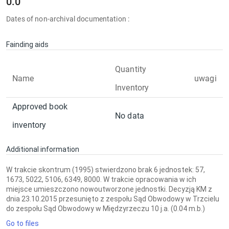
0.0
Dates of non-archival documentation :
Fainding aids
Quantity
Name
uwagi
Inventory
Approved book
No data
inventory
Additional information
W trakcie skontrum (1995) stwierdzono brak 6 jednostek: 57,
1673, 5022, 5106, 6349, 8000. W trakcie opracowania w ich
miejsce umieszczono nowoutworzone jednostki. Decyzją KM z
dnia 23.10.2015 przesunięto z zespołu Sąd Obwodowy w Trzcielu
do zespołu Sąd Obwodowy w Międzyrzeczu 10 j.a. (0.04 m.b.)
Go to files