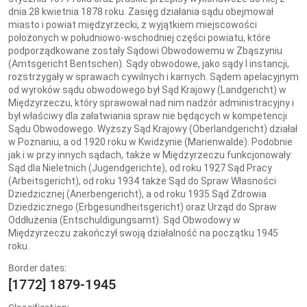
dnia 28 kwietnia 1878 roku. Zasięg działania sądu obejmował
miasto i powiat międzyrzecki, z wyjątkiem miejscowości
położonych w południowo-wschodniej części powiatu, które
podporządkowane zostały Sądowi Obwodowemu w Zbąszyniu
(Amtsgericht Bentschen). Sądy obwodowe, jako sądy I instancji,
rozstrzygały w sprawach cywilnych i karnych. Sądem apelacyjnym
od wyroków sądu obwodowego był Sąd Krajowy (Landgericht) w
Międzyrzeczu, który sprawował nad nim nadzór administracyjny i
był właściwy dla załatwiania spraw nie będących w kompetencji
Sądu Obwodowego. Wyższy Sąd Krajowy (Oberlandgericht) działał
w Poznaniu, a od 1920 roku w Kwidzynie (Marienwalde). Podobnie
jak i w przy innych sądach, także w Międzyrzeczu funkcjonowały:
Sąd dla Nieletnich (Jugendgerichte), od roku 1927 Sąd Pracy
(Arbeitsgericht), od roku 1934 także Sąd do Spraw Własności
Dziedzicznej (Anerbengericht), a od roku 1935 Sąd Zdrowia
Dziedzicznego (Erbgesundheitsgericht) oraz Urząd do Spraw
Oddłużenia (Entschuldigungsamt). Sąd Obwodowy w
Międzyrzeczu zakończył swoją działalność na początku 1945
roku.
Border dates:
[1772] 1879-1945