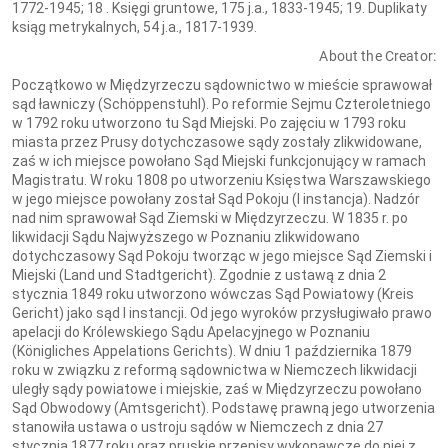
1772-1945; 18 . Księgi gruntowe, 175 j.a., 1833-1945; 19. Duplikaty
ksiąg metrykalnych, 54 j.a., 1817-1939.
About the Creator:
Początkowo w Międzyrzeczu sądownictwo w mieście sprawował
sąd ławniczy (Schöppenstuhl). Po reformie Sejmu Czteroletniego
w 1792 roku utworzono tu Sąd Miejski. Po zajęciu w 1793 roku
miasta przez Prusy dotychczasowe sądy zostały zlikwidowane,
zaś w ich miejsce powołano Sąd Miejski funkcjonujący w ramach
Magistratu. W roku 1808 po utworzeniu Księstwa Warszawskiego
w jego miejsce powołany został Sąd Pokoju (I instancja). Nadzór
nad nim sprawował Sąd Ziemski w Międzyrzeczu. W 1835 r. po
likwidacji Sądu Najwyższego w Poznaniu zlikwidowano
dotychczasowy Sąd Pokoju tworząc w jego miejsce Sąd Ziemski i
Miejski (Land und Stadtgericht). Zgodnie z ustawą z dnia 2
stycznia 1849 roku utworzono wówczas Sąd Powiatowy (Kreis
Gericht) jako sąd I instancji. Od jego wyroków przysługiwało prawo
apelacji do Królewskiego Sądu Apelacyjnego w Poznaniu
(Königliches Appelations Gerichts). W dniu 1 października 1879
roku w związku z reformą sądownictwa w Niemczech likwidacji
uległy sądy powiatowe i miejskie, zaś w Międzyrzeczu powołano
Sąd Obwodowy (Amtsgericht). Podstawę prawną jego utworzenia
stanowiła ustawa o ustroju sądów w Niemczech z dnia 27
stycznia 1877 roku oraz pruskie przepisy wykonawcze do niej z