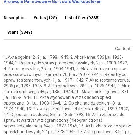
Archiwum Państwowe w Gorzowie Wielkopolskim
Description
Series (125)
List of files (9385)
Scans (3349)
Content:
1. Akta ogólne, 219 j.a., 1798-1945; 2. Akta karne, 536 j.a., 1923-
1944; 3. Rejestry do spraw procesów cywilnych, 2 j.a., 1900-1922;
4. Procesy cywilne, 25 j.a., 1904-1941; 5. Akta zbiorcze do spraw
procesów cywilnych i karnych, 204 j.a., 1907-1944; 6. Rejestry do
spraw testamentowych, 1 j.a., 1917-1942; 7. Akta testamentowe,
2986 j.a., 1795-1945; 8. Akta spadkowe, 280 j.a., 1826-1944; 9. Akta
kurateli sądowej, 748 j.a., 1859-1944; 10. Akta opieki sądowej, 371
j.a., 1889-1944; 11. Akta wychowania w zakładach opieki
społecznej, 81 j.a., 1908-1944; 12. Opieka nad dzieckiem, 8 j.a.,
1924-1940; 13. Prawny przedstawiciel dziecka, 45 j.a., 1899-1942;
14. Ogłoszenia sądowe, 86 j.a., 1855-1893; 15. Akta zbiorcze do
spraw towarzystw z ograniczoną (nieograniczoną)
odpowiedzialnością, 64 j.a., 1877-1945; 16. Akta zbiorcze do spraw
spółek handlowych, 27 j.a., 1878-1942; 17. Akta gruntowe, 3461 j.a.,