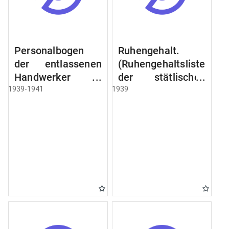
Personalbogen
Ruhengehalt.
der entlassenen
(Ruhengehaltsliste
Handwerker u.
der stätlischen
Arbeiter des
Beamten u.
1939-1941
1939
Städtischen
Witwen.
Schlacht - u.
Ruhegehaltsliste
Viehhof.
der Städtlischen
Arbeiter.
Ruhegehaltsliste
der Beamten der
Raczyński! Schen
Bibliothek).