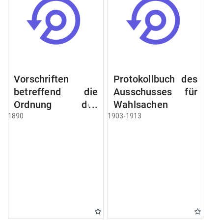
Vorschriften
Protokollbuch des
betreffend die
Ausschusses für
Ordnung des
Wahlsachen
Geschäftsganges
1890
1903-1913
und des
Verfahrens bei
dem
Stadtausschusse.